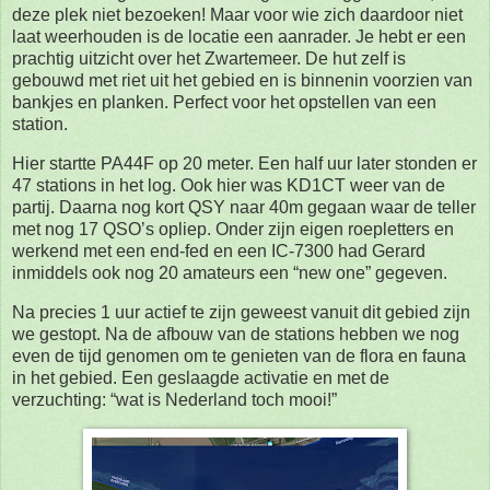
deze plek niet bezoeken! Maar voor wie zich daardoor niet
laat weerhouden is de locatie een aanrader. Je hebt er een
prachtig uitzicht over het Zwartemeer. De hut zelf is
gebouwd met riet uit het gebied en is binnenin voorzien van
bankjes en planken. Perfect voor het opstellen van een
station.
Hier startte PA44F op 20 meter. Een half uur later stonden er
47 stations in het log. Ook hier was KD1CT weer van de
partij. Daarna nog kort QSY naar 40m gegaan waar de teller
met nog 17 QSO’s opliep. Onder zijn eigen roepletters en
werkend met een end-fed en een IC-7300 had Gerard
inmiddels ook nog 20 amateurs een “new one” gegeven.
Na precies 1 uur actief te zijn geweest vanuit dit gebied zijn
we gestopt. Na de afbouw van de stations hebben we nog
even de tijd genomen om te genieten van de flora en fauna
in het gebied. Een geslaagde activatie en met de
verzuchting: “wat is Nederland toch mooi!”