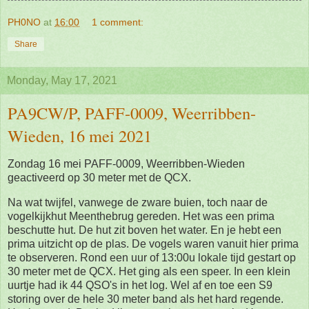
PH0NO
at
16:00
1 comment:
Share
Monday, May 17, 2021
PA9CW/P, PAFF-0009, Weerribben-
Wieden, 16 mei 2021
Zondag 16 mei PAFF-0009, Weerribben-Wieden
geactiveerd op 30 meter met de QCX.
Na wat twijfel, vanwege de zware buien, toch naar de
vogelkijkhut Meenthebrug gereden. Het was een prima
beschutte hut. De hut zit boven het water. En je hebt een
prima uitzicht op de plas. De vogels waren vanuit hier prima
te observeren. Rond een uur of 13:00u lokale tijd gestart op
30 meter met de QCX. Het ging als een speer. In een klein
uurtje had ik 44 QSO's in het log. Wel af en toe een S9
storing over de hele 30 meter band als het hard regende.