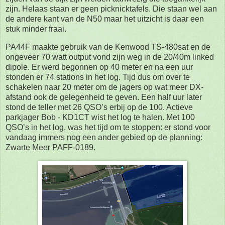
zijn. Helaas staan er geen picknicktafels. Die staan wel aan
de andere kant van de N50 maar het uitzicht is daar een
stuk minder fraai.
PA44F maakte gebruik van de Kenwood TS-480sat en de
ongeveer 70 watt output vond zijn weg in de 20/40m linked
dipole. Er werd begonnen op 40 meter en na een uur
stonden er 74 stations in het log. Tijd dus om over te
schakelen naar 20 meter om de jagers op wat meer DX-
afstand ook de gelegenheid te geven. Een half uur later
stond de teller met 26 QSO’s erbij op de 100. Actieve
parkjager Bob - KD1CT wist het log te halen. Met 100
QSO’s in het log, was het tijd om te stoppen: er stond voor
vandaag immers nog een ander gebied op de planning:
Zwarte Meer PAFF-0189.