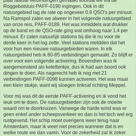
paar laatste verbindingen gemaakt voordat we via de
Roggebotsluis PAFF-0190 ingingen. Ook in dit
natuurgebied lag de rate op ongeveer 0.9 QSO’s per minuut.
Na Ramspol zaten we alweer in het volgende natuurgebied
van onze reis, PAFF-0189. Het was inmiddels wat drukker
op de band en de QSO-rate ging wat omhoog naar 1.4 per
minuut. Er zaten natuurlijk stations bij die ik nu voor de
derde keer in het log zette. Veel stations meldden dat het
voor hun een nieuwe natuurgebieden waren. In elk
natuurgebied heb ik 80-85 verbindingen gemaakt. Zo blijft er
over voor een volgende activering. Bovendien was ik
aangemonsterd als ketelbinkje, dus ik had aan boord ook
dingen te doen. Als nagerecht heb ik nog met 21
verbindingen PAFF-0098 kunnen activeren. Het was maar
een klein stukje, want wij sloegen linksaf richting Meppel.
Voor mij was dit de eerste PAFF-activering en ik vond het
leuk om te doen. De natuurgebieden zijn ook de moeite
waard om te doorkruizen. Vanwege de harde wind was er
geen enkel ander scheepsverkeer en dan is het toch wel erg
rustgevend. Het schip moet overigens weer terug naar
Amsterdam, maar ik weet niet precies wanneer dat is en
welke route we dan varen. Voor de zekerheid zal ik zeker