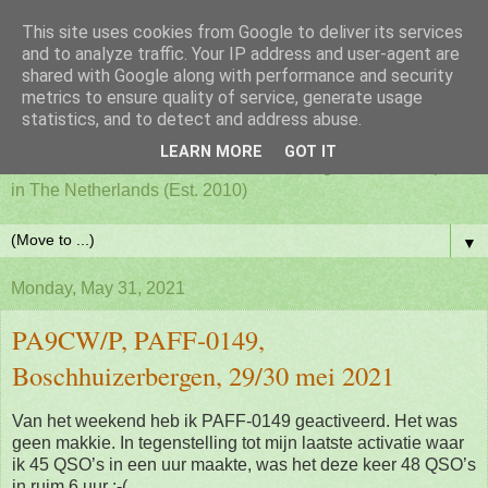
This site uses cookies from Google to deliver its services
PAFF - Ham Radio & Flora
and to analyze traffic. Your IP address and user-agent are
shared with Google along with performance and security
metrics to ensure quality of service, generate usage
and Fauna Netherlands
statistics, and to detect and address abuse.
LEARN MORE
GOT IT
Awards for ham radio activities from designated nature parks
in The Netherlands (Est. 2010)
▼
Monday, May 31, 2021
PA9CW/P, PAFF-0149,
Boschhuizerbergen, 29/30 mei 2021
Van het weekend heb ik PAFF-0149 geactiveerd. Het was
geen makkie. In tegenstelling tot mijn laatste activatie waar
ik 45 QSO’s in een uur maakte, was het deze keer 48 QSO’s
in ruim 6 uur :-(