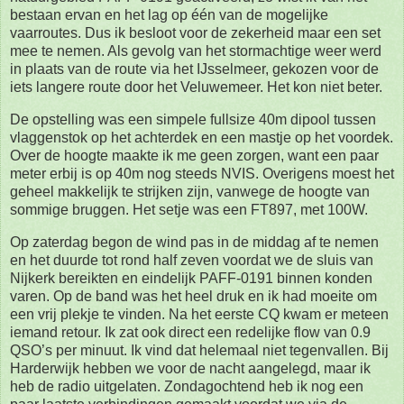
bestaan ervan en het lag op één van de mogelijke
vaarroutes. Dus ik besloot voor de zekerheid maar een set
mee te nemen. Als gevolg van het stormachtige weer werd
in plaats van de route via het IJsselmeer, gekozen voor de
iets langere route door het Veluwemeer. Het kon niet beter.
De opstelling was een simpele fullsize 40m dipool tussen
vlaggenstok op het achterdek en een mastje op het voordek.
Over de hoogte maakte ik me geen zorgen, want een paar
meter erbij is op 40m nog steeds NVIS. Overigens moest het
geheel makkelijk te strijken zijn, vanwege de hoogte van
sommige bruggen. Het setje was een FT897, met 100W.
Op zaterdag begon de wind pas in de middag af te nemen
en het duurde tot rond half zeven voordat we de sluis van
Nijkerk bereikten en eindelijk PAFF-0191 binnen konden
varen. Op de band was het heel druk en ik had moeite om
een vrij plekje te vinden. Na het eerste CQ kwam er meteen
iemand retour. Ik zat ook direct een redelijke flow van 0.9
QSO’s per minuut. Ik vind dat helemaal niet tegenvallen. Bij
Harderwijk hebben we voor de nacht aangelegd, maar ik
heb de radio uitgelaten. Zondagochtend heb ik nog een