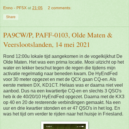
Enno - PF5X
at
21:05
2 comments:
Share
PA9CW/P, PAFF-0103, Olde Maten &
Veerslootslanden, 14 mei 2021
Rond 12:00u lokale tijd aangekomen in de vogelkijkhut De
Olde Maten. Het was een prima locatie. Mooi uitzicht op het
water en lekker beschut tegen de regen die tijdens mijn
activatie regelmatig naar beneden kwam. De HyEndFed
voor 30 meter opgezet en met de QCX gaan CQ-en. Als
eerste meteen DX, KD1CT. Helaas was er daarna niet veel
aanbod. Dus na een kwartiertje CQ-en en slechts 3 QSO's
heb ik de 40/20/10 HyEndFed opgezet. Daarna met de KX3
op 40 en 20 de resterende verbindingen gemaakt. Na een
uur en drie kwartier stonden en er 47 QSO's in het log. En
was het tijd om verder te rijden naar het huisje in Friesland.