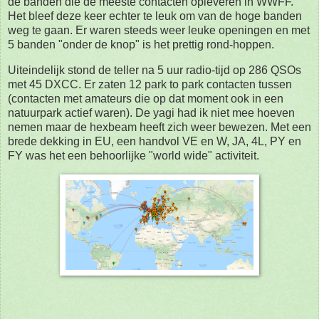
de banden die de meeste contacten opleveren in WWFF.
Het bleef deze keer echter te leuk om van de hoge banden
weg te gaan. Er waren steeds weer leuke openingen en met
5 banden "onder de knop" is het prettig rond-hoppen.
Uiteindelijk stond de teller na 5 uur radio-tijd op 286 QSOs
met 45 DXCC. Er zaten 12 park to park contacten tussen
(contacten met amateurs die op dat moment ook in een
natuurpark actief waren). De yagi had ik niet mee hoeven
nemen maar de hexbeam heeft zich weer bewezen. Met een
brede dekking in EU, een handvol VE en W, JA, 4L, PY en
FY was het een behoorlijke "world wide" activiteit.