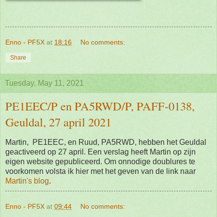
Enno - PF5X
at
18:16
No comments:
Share
Tuesday, May 11, 2021
PE1EEC/P en PA5RWD/P, PAFF-0138,
Geuldal, 27 april 2021
Martin, PE1EEC, en Ruud, PA5RWD, hebben het Geuldal
geactiveerd op 27 april. Een verslag heeft Martin op zijn
eigen website gepubliceerd. Om onnodige doublures te
voorkomen volsta ik hier met het geven van de link naar
Martin's blog
.
Enno - PF5X
at
09:44
No comments: