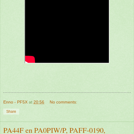
Enno - PF5X
at
20:56
No comments:
Share
PA44F en PA0PIW/P, PAFF-0190,