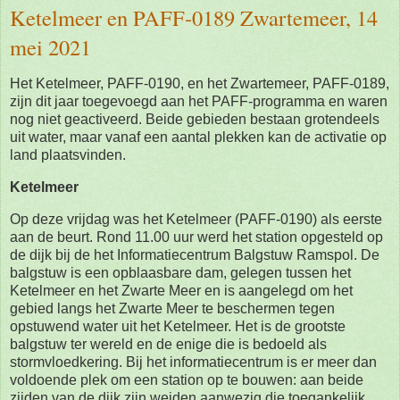
Ketelmeer en PAFF-0189 Zwartemeer, 14
mei 2021
Het Ketelmeer, PAFF-0190, en het Zwartemeer, PAFF-0189,
zijn dit jaar toegevoegd aan het PAFF-programma en waren
nog niet geactiveerd. Beide gebieden bestaan grotendeels
uit water, maar vanaf een aantal plekken kan de activatie op
land plaatsvinden.
Ketelmeer
Op deze vrijdag was het Ketelmeer (PAFF-0190) als eerste
aan de beurt. Rond 11.00 uur werd het station opgesteld op
de dijk bij de het Informatiecentrum Balgstuw Ramspol. De
balgstuw is een opblaasbare dam, gelegen tussen het
Ketelmeer en het Zwarte Meer en is aangelegd om het
gebied langs het Zwarte Meer te beschermen tegen
opstuwend water uit het Ketelmeer. Het is de grootste
balgstuw ter wereld en de enige die is bedoeld als
stormvloedkering. Bij het informatiecentrum is er meer dan
voldoende plek om een station op te bouwen: aan beide
zijden van de dijk zijn weiden aanwezig die toegankelijk