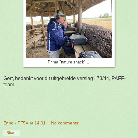
Prima "nature shack" ...
Gert, bedankt voor dit uitgebreide verslag ! 73/44, PAFF-
team
Enno - PF5X
at
14:01
No comments:
Share