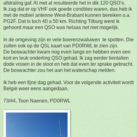
afstraling gaf. Al met al resulteerde het in dik 120 QSO’s.
Ik zag dat er op VHF ook goede condities waren, dus heb ik
met de mobiel antenne West-Brabant kunnen bereiken o.a.
PG2F. Dat is toch 40 a 50 km. Richting Tilburg werd ik
gehoord maar een QSO was helaas net niet mogelijk.
In de omgeving zijn er vele boerenzwaluwen te spotten. Die
zullen ook op de QSL kaart van PD0RWL te zien zijn.
De boswachter kwam nog even langs en hebben even een
kort en leuk onderling QSO gehad. Ik zag eerder tientallen
dode vissen in de sloot en heb dat even ter sprake gebracht.
De boswachter zou het aan het waterschap melden.
Ik heb een fijne dag gehad. Voor de volgende activiteit wordt
België weer eens aangedaan.
73/44, Toon Naenen, PD0RWL