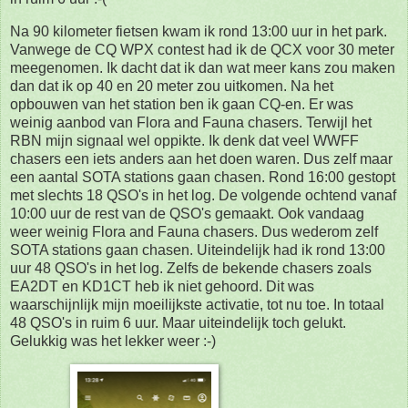
Na 90 kilometer fietsen kwam ik rond 13:00 uur in het park.
Vanwege de CQ WPX contest had ik de QCX voor 30 meter
meegenomen. Ik dacht dat ik dan wat meer kans zou maken
dan dat ik op 40 en 20 meter zou uitkomen. Na het
opbouwen van het station ben ik gaan CQ-en. Er was
weinig aanbod van Flora and Fauna chasers. Terwijl het
RBN mijn signaal wel oppikte. Ik denk dat veel WWFF
chasers een iets anders aan het doen waren. Dus zelf maar
een aantal SOTA stations gaan chasen. Rond 16:00 gestopt
met slechts 18 QSO's in het log. De volgende ochtend vanaf
10:00 uur de rest van de QSO's gemaakt. Ook vandaag
weer weinig Flora and Fauna chasers. Dus wederom zelf
SOTA stations gaan chasen. Uiteindelijk had ik rond 13:00
uur 48 QSO's in het log. Zelfs de bekende chasers zoals
EA2DT en KD1CT heb ik niet gehoord. Dit was
waarschijnlijk mijn moeilijkste activatie, tot nu toe. In totaal
48 QSO's in ruim 6 uur. Maar uiteindelijk toch gelukt.
Gelukkig was het lekker weer :-)