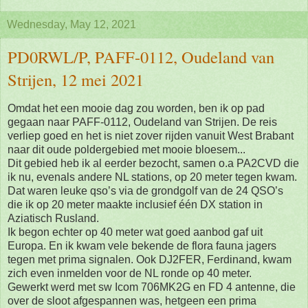
Wednesday, May 12, 2021
PD0RWL/P, PAFF-0112, Oudeland van
Strijen, 12 mei 2021
Omdat het een mooie dag zou worden, ben ik op pad
gegaan naar PAFF-0112, Oudeland van Strijen. De reis
verliep goed en het is niet zover rijden vanuit West Brabant
naar dit oude poldergebied met mooie bloesem...
Dit gebied heb ik al eerder bezocht, samen o.a PA2CVD die
ik nu, evenals andere NL stations, op 20 meter tegen kwam.
Dat waren leuke qso’s via de grondgolf van de 24 QSO’s
die ik op 20 meter maakte inclusief één DX station in
Aziatisch Rusland.
Ik begon echter op 40 meter wat goed aanbod gaf uit
Europa. En ik kwam vele bekende de flora fauna jagers
tegen met prima signalen. Ook DJ2FER, Ferdinand, kwam
zich even inmelden voor de NL ronde op 40 meter.
Gewerkt werd met sw Icom 706MK2G en FD 4 antenne, die
over de sloot afgespannen was, hetgeen een prima