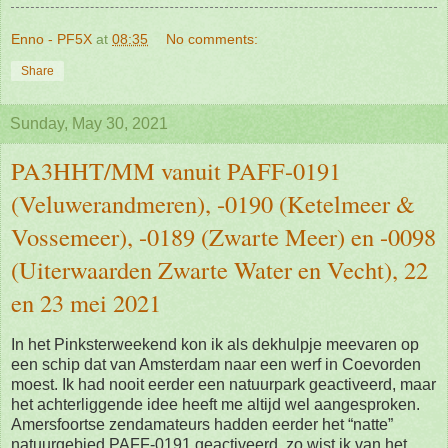
Enno - PF5X
at
08:35
No comments:
Share
Sunday, May 30, 2021
PA3HHT/MM vanuit PAFF-0191
(Veluwerandmeren), -0190 (Ketelmeer &
Vossemeer), -0189 (Zwarte Meer) en -0098
(Uiterwaarden Zwarte Water en Vecht), 22
en 23 mei 2021
In het Pinksterweekend kon ik als dekhulpje meevaren op
een schip dat van Amsterdam naar een werf in Coevorden
moest. Ik had nooit eerder een natuurpark geactiveerd, maar
het achterliggende idee heeft me altijd wel aangesproken.
Amersfoortse zendamateurs hadden eerder het “natte”
natuurgebied PAFF-0191 geactiveerd, zo wist ik van het