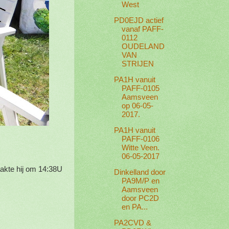
West
PD0EJD actief
vanaf PAFF-
0112
OUDELAND
VAN
STRIJEN
PA1H vanuit
PAFF-0105
Aamsveen
op 06-05-
2017.
PA1H vanuit
PAFF-0106
Witte Veen.
06-05-2017
akte hij om 14:38U
Dinkelland door
PA9M/P en
Aamsveen
door PC2D
en PA...
PA2CVD &