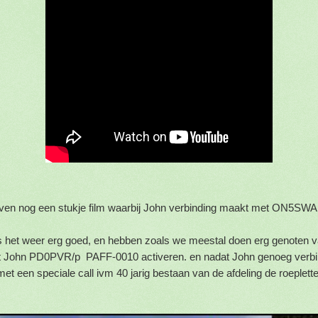
en stukje film waarbij John verbinding maakt met ON5SWA 
 het weer erg goed, en hebben zoals we meestal doen erg genoten v
at John PD0PVR/p PAFF-0010 activeren. en nadat John genoeg verbi
et een speciale call ivm 40 jarig bestaan van de afdeling de roeplette