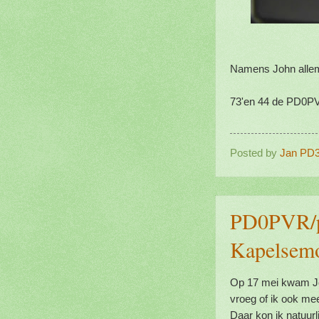
Namens John allema
73'en 44 de PD0P
Posted by
Jan PD
PD0PVR/p
Kapelsemo
Op 17 mei kwam Jo
vroeg of ik ook me
Daar kon ik natuur