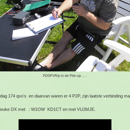
PD0PVR/p in de Pile-up.......
ag 174 qso's en daarvan waren er 4 P2P, zijn laatste verbinding ma
og leuke DX met : W1OW KD1CT en met VU2MJE.