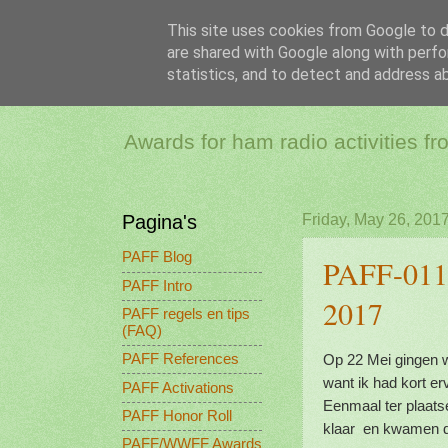
This site uses cookies from Google to de
are shared with Google along with perfo
PAFF - Ham Ra
statistics, and to detect and address a
Awards for ham radio activities f
Pagina's
Friday, May 26, 201
PAFF Blog
PAFF-011
PAFF Intro
2017
PAFF regels en tips
(FAQ)
Op 22 Mei gingen w
PAFF References
want ik had kort er
PAFF Activations
Eenmaal ter plaatse
PAFF Honor Roll
klaar en kwamen d
PAFF/WWFF Awards