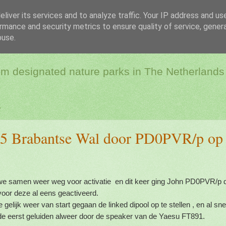
liver its services and to analyze traffic. Your IP address and us
rmance and security metrics to ensure quality of service, gene
dio & Flora and Faun
buse.
rom designated nature parks in The Netherlands
7
5 Brabantse Wal door PD0PVR/p op
e samen weer weg voor activatie en dit keer ging John PD0PVR/p di
voor deze al eens geactiveerd.
 gelijk weer van start gegaan de linked dipool op te stellen , en al sn
e eerst geluiden alweer door de speaker van de Yaesu FT891.