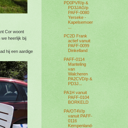
PD0PVR/p &
PD3JAG/p
PAFF-0080
Yerseke -
Kapelsemoer
...
ant Cor woont
PC2D Frank
e heerlijk bij
actief vanuit
PAFF-0099
Dinkelland
d hij een aardige
PAFF-0114
Manteling
van
Walcheren
PA2CVD/p &
PD3J...
PA1H vanuit
PAFF-0104
BORKELD
PA/OT4V/p
vanuit PAFF-
0116
Kempenland-