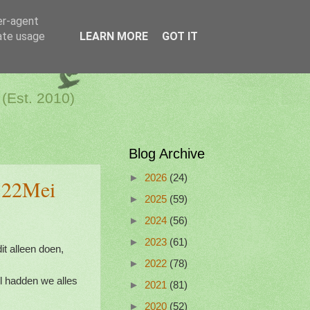
er-agent
rate usage
LEARN MORE
GOT IT
a Netherlands
 (Est. 2010)
Blog Archive
►
2026
(24)
 22Mei
►
2025
(59)
►
2024
(56)
►
2023
(61)
t alleen doen,
►
2022
(78)
el hadden we alles
►
2021
(81)
►
2020
(52)