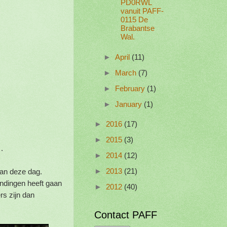
PD0RWL
vanuit PAFF-
0115 De
Brabantse
Wal.
►
April
(11)
►
March
(7)
►
February
(1)
►
January
(1)
►
2016
(17)
►
2015
(3)
.
►
2014
(12)
an deze dag.
►
2013
(21)
ndingen heeft gaan
►
2012
(40)
rs zijn dan
Contact PAFF