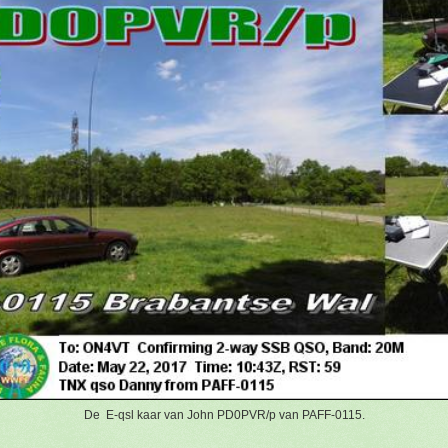
De E-qsl kaar van John PD0PVR/p van PAFF-0115.