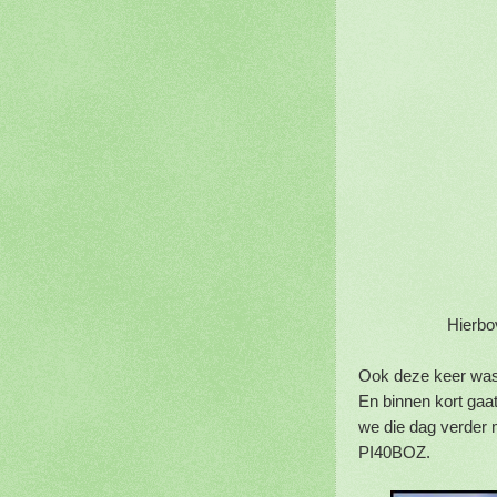
Hierboven nog e
Ook deze keer was
En binnen kort ga
we die dag verder m
PI40BOZ.