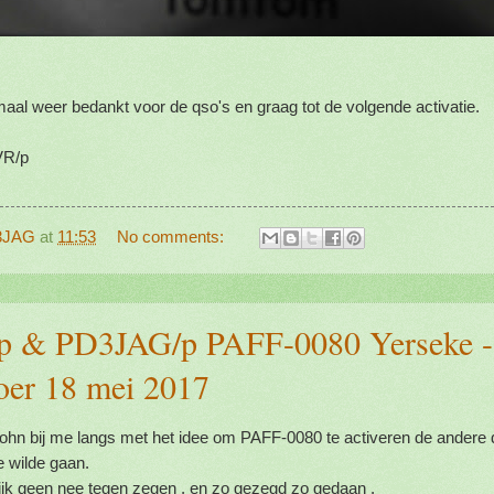
al weer bedankt voor de qso's en graag tot de volgende activatie.
VR/p
3JAG
at
11:53
No comments:
 & PD3JAG/p PAFF-0080 Yerseke -
er 18 mei 2017
hn bij me langs met het idee om PAFF-0080 te activeren de andere 
e wilde gaan.
lijk geen nee tegen zegen , en zo gezegd zo gedaan .