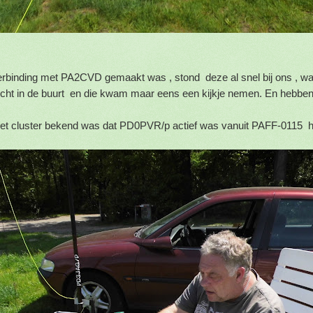
rbinding met PA2CVD gemaakt was , stond deze al snel bij ons , w
dicht in de buurt en die kwam maar eens een kijkje nemen. En hebben w
et cluster bekend was dat PD0PVR/p actief was vanuit PAFF-0115 ha