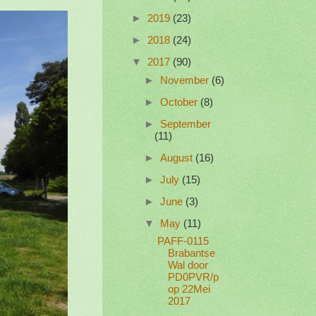
►
2019
(23)
►
2018
(24)
▼
2017
(90)
►
November
(6)
►
October
(8)
►
September
(11)
►
August
(16)
►
July
(15)
►
June
(3)
▼
May
(11)
PAFF-0115
Brabantse
Wal door
PD0PVR/p
op 22Mei
2017