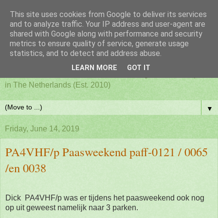
This site uses cookies from Google to deliver its services
PAFF - Ham Radio & Flora
and to analyze traffic. Your IP address and user-agent are
shared with Google along with performance and security
metrics to ensure quality of service, generate usage
and Fauna Netherlands
statistics, and to detect and address abuse.
LEARN MORE
GOT IT
Awards for ham radio activities from designated nature parks
in The Netherlands (Est. 2010)
▼
Friday, June 14, 2019
PA4VHF/p Paasweekend paff-0121 / 0065
/en 0038
Dick PA4VHF/p was er tijdens het paasweekend ook nog
op uit geweest namelijk naar 3 parken.