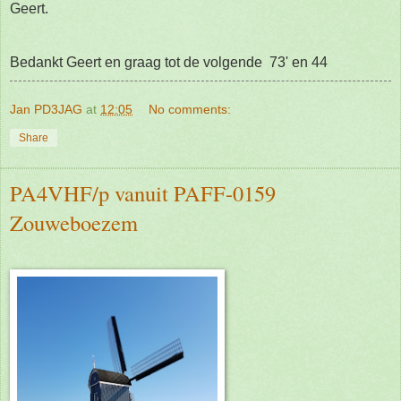
Geert.
Bedankt Geert en graag tot de volgende 73' en 44
Jan PD3JAG
at
12:05
No comments:
Share
PA4VHF/p vanuit PAFF-0159
Zouweboezem