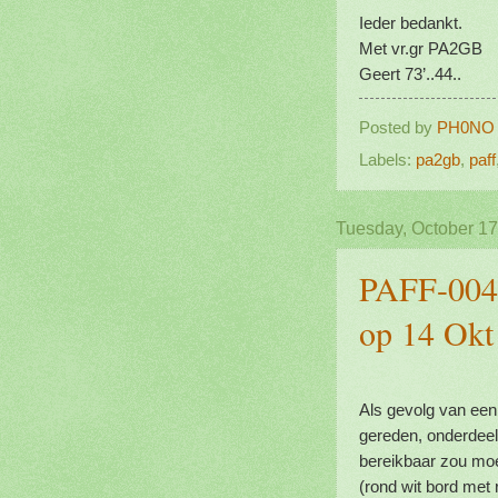
Ieder bedankt.
Met vr.gr PA2GB
Geert 73’..44..
Posted by
PH0NO
Labels:
pa2gb
,
paff
Tuesday, October 17
PAFF-0048
op 14 Okt
Als gevolg van een
gereden, onderdee
bereikbaar zou moete
(rond wit bord met 