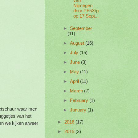
van
Nijmegen
door PF5X/p
op 17 Sept...
►
September
(11)
►
August
(16)
►
July
(15)
►
June
(3)
►
May
(11)
►
April
(11)
►
March
(7)
►
February
(1)
ietschuur waar men
►
January
(1)
uggetjes van het
►
2016
(17)
 en we kijken alweer
►
2015
(3)