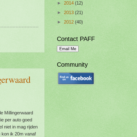
►
2014
(12)
►
2013
(21)
►
2012
(40)
Contact PAFF
Community
gerwaard
de Millingerwaard
ie per auto goed
l niet in mag rijden
g kon ik 20m vanaf