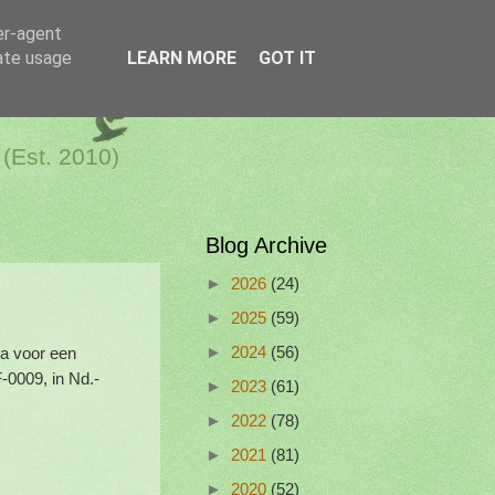
er-agent
rate usage
LEARN MORE
GOT IT
a Netherlands
 (Est. 2010)
Blog Archive
►
2026
(24)
►
2025
(59)
ma voor een
►
2024
(56)
-0009, in Nd.-
►
2023
(61)
►
2022
(78)
►
2021
(81)
►
2020
(52)