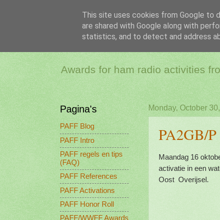
This site uses cookies from Google to de
are shared with Google along with perfo
PAFF - Ham Ra
statistics, and to detect and address a
Awards for ham radio activities f
Pagina's
Monday, October 30
PAFF Blog
PA2GB/P 
PAFF Intro
PAFF regels en tips
Maandag 16 oktober
(FAQ)
activatie in een w
PAFF References
Oost Overijsel.
PAFF Activations
PAFF Honor Roll
PAFF/WWFF Awards