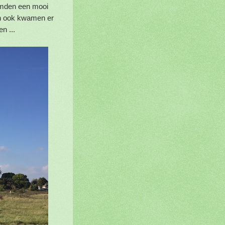
rmden een mooi
 en ook kwamen er
n ...