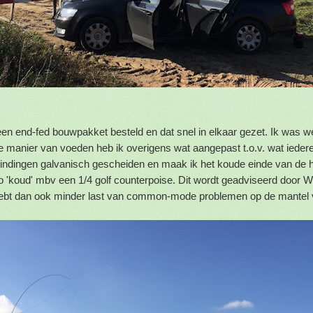
en end-fed bouwpakket besteld en dat snel in elkaar gezet. Ik was w
 manier van voeden heb ik overigens wat aangepast t.o.v. wat iederee
windingen galvanisch gescheiden en maak ik het koude einde van de
o 'koud' mbv een 1/4 golf counterpoise. Dit wordt geadviseerd door W
 hebt dan ook minder last van common-mode problemen op de mantel 