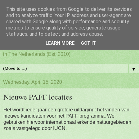
This site uses cookies from Google to deliver its services
PAFF - Ham Radio & Flora
and to analyze traffic. Your IP address and user-agent are
shared with Google along with performance and security
metrics to ensure quality of service, generate usage
and Fauna Netherlands
statistics, and to detect and address abuse.
LEARN MORE
GOT IT
Awards for ham radio activities from designated nature parks
in The Netherlands (Est. 2010)
▼
Wednesday, April 15, 2020
Nieuwe PAFF locaties
Het wordt ieder jaar een grotere uitdaging: het vinden van
nieuwe kandidaten voor het PAFF programma. We
gebruiken hiervoor internationaal erkende natuurgebieden
zoals vastgelegd door IUCN.