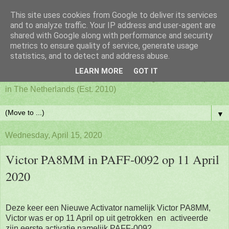
This site uses cookies from Google to deliver its services
PAFF - Ham Radio & Flora
and to analyze traffic. Your IP address and user-agent are
shared with Google along with performance and security
metrics to ensure quality of service, generate usage
and Fauna Netherlands
statistics, and to detect and address abuse.
LEARN MORE
GOT IT
Awards for ham radio activities from designated nature parks
in The Netherlands (Est. 2010)
▼
Wednesday, April 15, 2020
Victor PA8MM in PAFF-0092 op 11 April
2020
Deze keer een Nieuwe Activator namelijk Victor PA8MM,
Victor was er op 11 April op uit getrokken en activeerde
zijn eerste activatie namelijk PAFF-0092