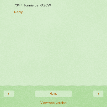
73/44 Tonnie de PA9CW
Reply
‹
›
Home
View web version