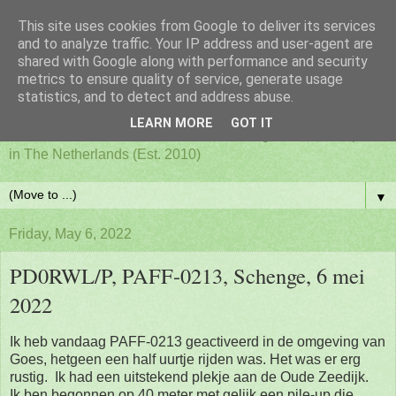
This site uses cookies from Google to deliver its services
PAFF - Ham Radio & Flora
and to analyze traffic. Your IP address and user-agent are
shared with Google along with performance and security
metrics to ensure quality of service, generate usage
and Fauna Netherlands
statistics, and to detect and address abuse.
LEARN MORE
GOT IT
Awards for ham radio activities from designated nature parks
in The Netherlands (Est. 2010)
▼
Friday, May 6, 2022
PD0RWL/P, PAFF-0213, Schenge, 6 mei
2022
Ik heb vandaag PAFF-0213 geactiveerd in de omgeving van
Goes, hetgeen een half uurtje rijden was. Het was er erg
rustig. Ik had een uitstekend plekje aan de Oude Zeedijk.
Ik ben begonnen op 40 meter met gelijk een pile-up die