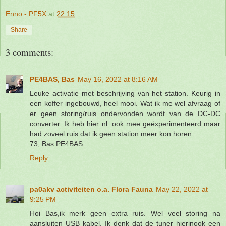
Enno - PF5X
at
22:15
Share
3 comments:
PE4BAS, Bas
May 16, 2022 at 8:16 AM
Leuke activatie met beschrijving van het station. Keurig in
een koffer ingebouwd, heel mooi. Wat ik me wel afvraag of
er geen storing/ruis ondervonden wordt van de DC-DC
converter. Ik heb hier nl. ook mee geëxperimenteerd maar
had zoveel ruis dat ik geen station meer kon horen.
73, Bas PE4BAS
Reply
pa0akv activiteiten o.a. Flora Fauna
May 22, 2022 at
9:25 PM
Hoi Bas,ik merk geen extra ruis. Wel veel storing na
aansluiten USB kabel. Ik denk dat de tuner hierinook een