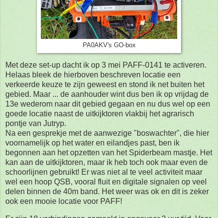
PA0AKV's GO-box
Met deze set-up dacht ik op 3 mei PAFF-0141 te activeren.
Helaas bleek de hierboven beschreven locatie een
verkeerde keuze te zijn geweest en stond ik net buiten het
gebied. Maar ... de aanhouder wint dus ben ik op vrijdag de
13e wederom naar dit gebied gegaan en nu dus wel op een
goede locatie naast de uitkijktoren vlakbij het agrarisch
pontje van Jutryp.
Na een gesprekje met de aanwezige "boswachter", die hier
voornamelijk op het water en eilandjes past, ben ik
begonnen aan het opzetten van het Spiderbeam mastje. Het
kan aan de uitkijktoren, maar ik heb toch ook maar even de
schoorlijnen gebruikt! Er was niet al te veel activiteit maar
wel een hoop QSB, vooral fluit en digitale signalen op veel
delen binnen de 40m band. Het weer was ok en dit is zeker
ook een mooie locatie voor PAFF!