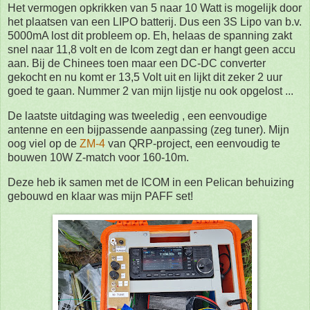
Het vermogen opkrikken van 5 naar 10 Watt is mogelijk door
het plaatsen van een LIPO batterij. Dus een 3S Lipo van b.v.
5000mA lost dit probleem op. Eh, helaas de spanning zakt
snel naar 11,8 volt en de Icom zegt dan er hangt geen accu
aan. Bij de Chinees toen maar een DC-DC converter
gekocht en nu komt er 13,5 Volt uit en lijkt dit zeker 2 uur
goed te gaan. Nummer 2 van mijn lijstje nu ook opgelost ...
De laatste uitdaging was tweeledig , een eenvoudige
antenne en een bijpassende aanpassing (zeg tuner). Mijn
oog viel op de
ZM-4
van QRP-project, een eenvoudig te
bouwen 10W Z-match voor 160-10m.
Deze heb ik samen met de ICOM in een Pelican behuizing
gebouwd en klaar was mijn PAFF set!