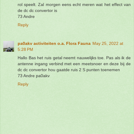
rol speelt. Zal morgen eens echt meren wat het effect van
de dc dc convertor is
73 Andre
Reply
pa0akv activiteiten o.a. Flora Fauna
May 25, 2022 at
5:28 PM
Hallo Bas het ruis getal neemt nauwelijks toe. Pas als ik de
antenne ingang verbind met een meetsnoer en deze bij de
dc dc convertor hou gaatde ruis 2 S punten toenemen
73 Andre pa0akv
Reply