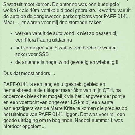
5 watt uit moet komen. De antenne was een buddipole
welke ik als 40m vertikale dipool gebruikte. Ik werkte vanuit
de auto op de aangewezen parkeerplaats voor PAFF-0141.
Maar ..., er waren voor mij drie storende zaken:
werken vanuit de auto vond ik niet zo passen bij
een Flora Fauna uitdaging
het vermogen van 5 watt is een beetje te weinig
zeker voor SSB
de antenne is nogal wind gevoelig en wiebelig!!!
Dus dat moest anders ...
PAFF-0141 is een lang en uitgestrekt gebied en
hemelsbreed is de uitloper maar 3km van mijn QTH, na
onderzoek bleek het mogelijk via het Langweerder pontje
en een voettocht van ongeveer 1,5 km bij een aantal
aanlegstijgers van de Marre Kritte te komen die precies op
het uiteinde van PAFF-0141 liggen. Dat was voor mij een
goede uitdaging om te beginnen. Nadeel nummer 1 was
hierdoor opgelost ...