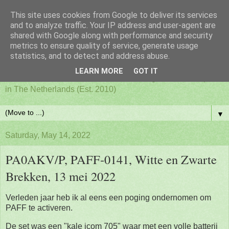
This site uses cookies from Google to deliver its services
PAFF - Ham Radio & Flora
and to analyze traffic. Your IP address and user-agent are
shared with Google along with performance and security
metrics to ensure quality of service, generate usage
and Fauna Netherlands
statistics, and to detect and address abuse.
LEARN MORE
GOT IT
Awards for ham radio activities from designated nature parks
in The Netherlands (Est. 2010)
▼
Saturday, May 14, 2022
PA0AKV/P, PAFF-0141, Witte en Zwarte
Brekken, 13 mei 2022
Verleden jaar heb ik al eens een poging ondernomen om
PAFF te activeren.
De set was een "kale icom 705" waar met een volle batterij