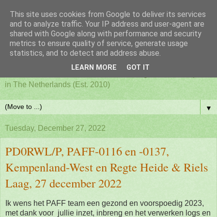
This site uses cookies from Google to deliver its services
PAFF - Ham Radio & Flora
and to analyze traffic. Your IP address and user-agent are
shared with Google along with performance and security
metrics to ensure quality of service, generate usage
and Fauna Netherlands
statistics, and to detect and address abuse.
LEARN MORE
GOT IT
Awards for ham radio activities from designated nature parks
in The Netherlands (Est. 2010)
▼
Tuesday, December 27, 2022
PD0RWL/P, PAFF-0116 en -0137,
Kempenland-West en Regte Heide & Riels
Laag, 27 december 2022
Ik wens het PAFF team een gezond en voorspoedig 2023,
met dank voor jullie inzet, inbreng en het verwerken logs en