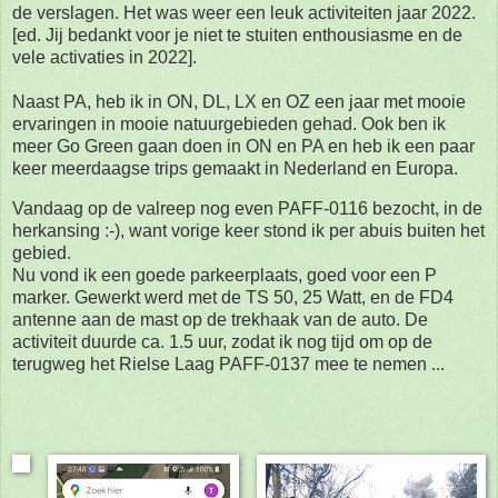
de verslagen. Het was weer een leuk activiteiten jaar 2022.
[ed. Jij bedankt voor je niet te stuiten enthousiasme en de
vele activaties in 2022].
Naast PA, heb ik in ON, DL, LX en OZ een jaar met mooie
ervaringen in mooie natuurgebieden gehad. Ook ben ik
meer Go Green gaan doen in ON en PA en heb ik een paar
keer meerdaagse trips gemaakt in Nederland en Europa.
Vandaag op de valreep nog even PAFF-0116 bezocht, in de
herkansing :-), want vorige keer stond ik per abuis buiten het
gebied.
Nu vond ik een goede parkeerplaats, goed voor een P
marker. Gewerkt werd met de TS 50, 25 Watt, en de FD4
antenne aan de mast op de trekhaak van de auto. De
activiteit duurde ca. 1.5 uur, zodat ik nog tijd om op de
terugweg het Rielse Laag PAFF-0137 mee te nemen ...