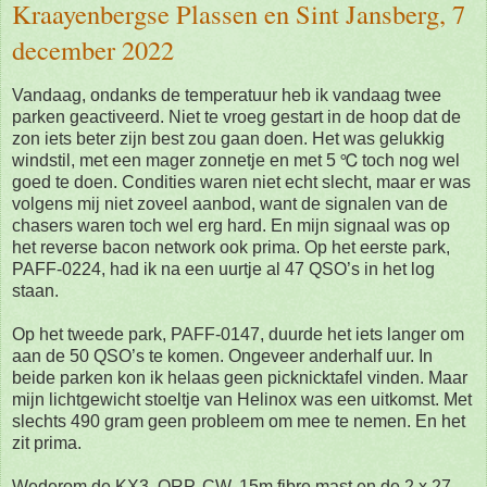
Kraayenbergse Plassen en Sint Jansberg, 7
december 2022
Vandaag, ondanks de temperatuur heb ik vandaag twee
parken geactiveerd. Niet te vroeg gestart in de hoop dat de
zon iets beter zijn best zou gaan doen. Het was gelukkig
windstil, met een mager zonnetje en met 5 ℃ toch nog wel
goed te doen. Condities waren niet echt slecht, maar er was
volgens mij niet zoveel aanbod, want de signalen van de
chasers waren toch wel erg hard. En mijn signaal was op
het reverse bacon network ook prima. Op het eerste park,
PAFF-0224, had ik na een uurtje al 47 QSO’s in het log
staan.
Op het tweede park, PAFF-0147, duurde het iets langer om
aan de 50 QSO’s te komen. Ongeveer anderhalf uur. In
beide parken kon ik helaas geen picknicktafel vinden. Maar
mijn lichtgewicht stoeltje van Helinox was een uitkomst. Met
slechts 490 gram geen probleem om mee te nemen. En het
zit prima.
Wederom de KX3, QRP, CW, 15m fibre mast en de 2 x 27