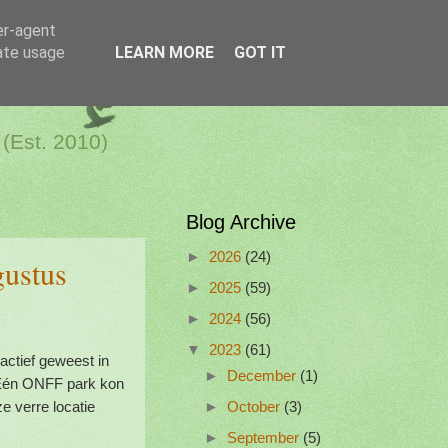
er-agent
rate usage
LEARN MORE
GOT IT
a Netherlands
 (Est. 2010)
Blog Archive
►
2026
(24)
ustus
►
2025
(59)
►
2024
(56)
▼
2023
(61)
actief geweest in
►
December
(1)
 Eén ONFF park kon
e verre locatie
►
October
(3)
►
September
(5)