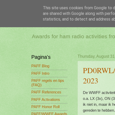
This site uses cookies from Google to de
are shared with Google along with perfo
PAFF - Ham Ra
statistics, and to detect and address a
Awards for ham radio activities f
Pagina's
Thursday, August 31
PAFF Blog
PD0RWL/P,
PAFF Intro
2023
PAFF regels en tips
(FAQ)
PAFF References
De WWFF activiteit
o.a. LX (3x), ON (
PAFF Activations
ik niet in, maar ik
PAFF Honor Roll
gereden te hebben
PAFF/WWFF Awards