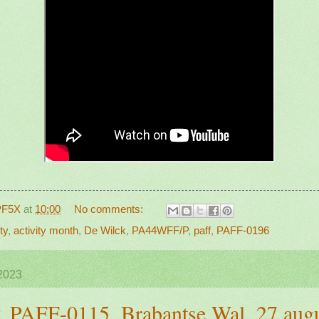
PF5X
at
10:00
No comments:
ty
,
activity month
,
De Wilck
,
PA44WFF/P
,
paff
,
PAFF-0196
 2023
 PAFF-0115, Brabantse Wal, 27 aug