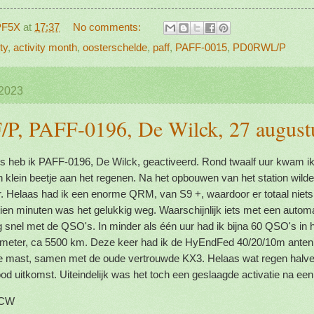
PF5X
at
17:37
No comments:
ty
,
activity month
,
oosterschelde
,
paff
,
PAFF-0015
,
PD0RWL/P
 2023
, PAFF-0196, De Wilck, 27 august
 heb ik PAFF-0196, De Wilck, geactiveerd. Rond twaalf uur kwam ik
n klein beetje aan het regenen. Na het opbouwen van het station wild
r. Helaas had ik een enorme QRM, van S9 +, waardoor er totaal niets
ien minuten was het gelukkig weg. Waarschijnlijk iets met een autom
g snel met de QSO's. In minder als één uur had ik bijna 60 QSO's in 
eter, ca 5500 km. Deze keer had ik de HyEndFed 40/20/10m antenne
re mast, samen met de oude vertrouwde KX3. Helaas wat regen halve
d uitkomst. Uiteindelijk was het toch een geslaagde activatie na een 
9CW