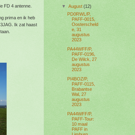
de FD 4 antenne.
▼
August
(12)
PD0RWL/P,
ng prima en ik heb
PAFF-0015,
D3JAG. Ik zat haast
Oosterscheld
e, 31
staan.
augustus
2023
PA44WFF/P,
PAFF-0196,
De Wilck, 27
augustus
2023
PI4BOZ/P,
PAFF-0115,
Brabantse
Wal, 27
augustus
2023
PA44WFF/P,
PAFF-Tour:
10 maal
PAFF in
Limburg,