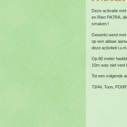
Deze activatie me
en Rien PA7RA, die
smaken !
Gewerkt werd met 
op een aldaar aanw
deze activiteit i.v
Op 80 meter hadden
10m was niet veel 
Tot een volgende ac
73/44, Toon, PD0R