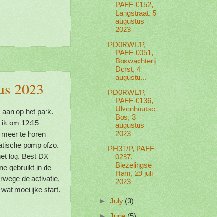
PAFF-0152,
Langstraat, 5
augustus
2023
PD0RWL/P,
PAFF-0051,
Boswachterij
Dorst, 4
augustu...
us 2023
PD0RWL/P,
PAFF-0136,
Ulvenhoutse
 aan op het park.
Bos, 3
e ik om 12:15
augustus
 meer te horen
2023
atische pomp ofzo.
PH3T/P, PAFF-
het log. Best DX
0237,
Biezelingse
 gebruikt in de
Ham, 29 juli
rwege de activatie,
2023
wat moeilijke start.
►
July
(3)
►
June
(5)