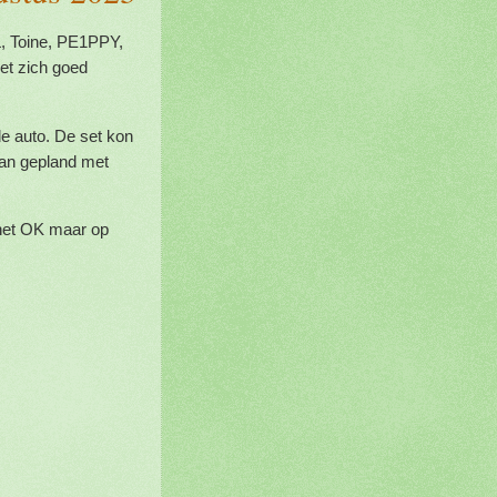
, Toine, PE1PPY,
et zich goed
 auto. De set kon
dan gepland met
 het OK maar op