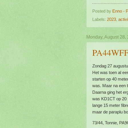
Posted by
Enno - 
Labels:
2023
,
activi
Monday, August 28,
PA44WFF/P
Zondag 27 augustus
Het was toen al ee
starten op 40 mete
was. Maar na een t
Daarna ging het er
was KD1CT op 20 m
lange 15 meter fib
maar de paraplu boo
73/44, Tonnie, PA