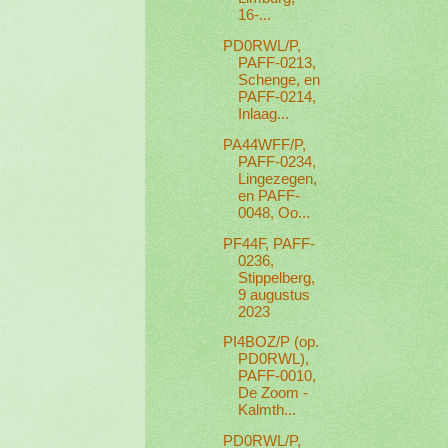
16-...
PD0RWL/P,
PAFF-0213,
Schenge, en
PAFF-0214,
Inlaag...
PA44WFF/P,
PAFF-0234,
Lingezegen,
en PAFF-
0048, Oo...
PF44F, PAFF-
0236,
Stippelberg,
9 augustus
2023
PI4BOZ/P (op.
PD0RWL),
PAFF-0010,
De Zoom -
Kalmth...
PD0RWL/P,