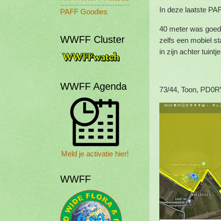
In deze laatste P
PAFF Goodies
40 meter was goed 
WWFF Cluster
zelfs een mobiel s
in zijn achter tuintj
WWFF Agenda
73/44, Toon, PD0
Meld je activatie hier!
WWFF