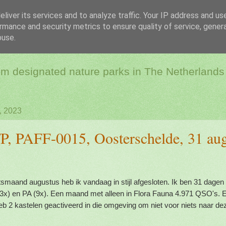
liver its services and to analyze traffic. Your IP address and us
rmance and security metrics to ensure quality of service, gene
dio & Flora and Faun
buse.
rom designated nature parks in The Netherlands
, 2023
 PAFF-0015, Oosterschelde, 31 aug
smaand augustus heb ik vandaag in stijl afgesloten. Ik ben 31 dagen 
33x) en PA (9x). Een maand met alleen in Flora Fauna 4.971 QSO's.
 heb 2 kastelen geactiveerd in die omgeving om niet voor niets naar dez
.