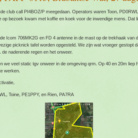
t de club call PI4BOZ/P meegedaan. Operators waren Toon, PD0RWL
 op bezoek kwam met koffie en koek voor de inwendige mens. Dat li
de Icom 706MK2G en FD 4 antenne in de mast op de trekhaak van de
ezige picknick tafel worden opgesteld. We zijn wat vroeger gestopt 
.m. de naderende regen en het onweer.
 we veel static tgv onweer in de omgeving qrm. Op 40 en 20m liep
te werken.
tivatie,
WL, Toine, PE1PPY, en Rien, PA7RA