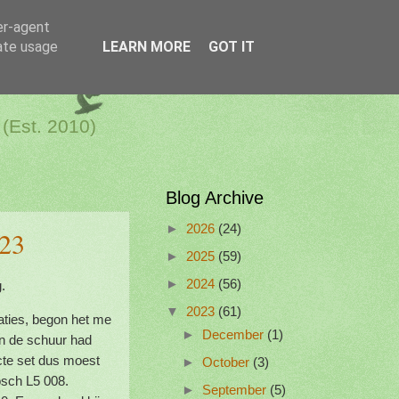
er-agent
rate usage
LEARN MORE
GOT IT
a Netherlands
 (Est. 2010)
Blog Archive
►
2026
(24)
23
►
2025
(59)
►
2024
(56)
.
▼
2023
(61)
aties, begon het me
►
December
(1)
in de schuur had
cte set dus moest
►
October
(3)
osch L5 008.
►
September
(5)