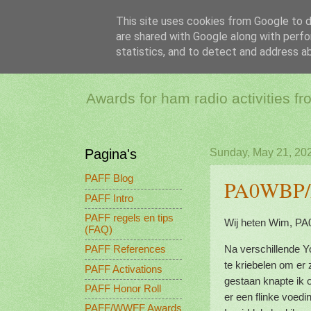
This site uses cookies from Google to de
are shared with Google along with perfo
PAFF - Ham Ra
statistics, and to detect and address a
Awards for ham radio activities f
Pagina's
Sunday, May 21, 20
PAFF Blog
PA0WBP/P
PAFF Intro
PAFF regels en tips
Wij heten Wim, PA0
(FAQ)
Na verschillende Y
PAFF References
te kriebelen om er 
PAFF Activations
gestaan knapte ik 
PAFF Honor Roll
er een flinke voed
PAFF/WWFF Awards