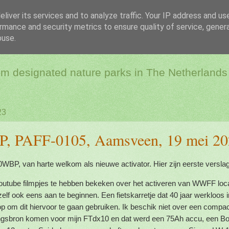
liver its services and to analyze traffic. Your IP address and us
rmance and security metrics to ensure quality of service, gene
dio & Flora and Faun
buse.
rom designated nature parks in The Netherlands
23
, PAFF-0105, Aamsveen, 19 mei 20
WBP, van harte welkom als nieuwe activator. Hier zijn eerste verslag
outube filmpjes te hebben bekeken over het activeren van WWFF loc
zelf ook eens aan te beginnen. Een fietskarretje dat 40 jaar werkloos 
op om dit hiervoor te gaan gebruiken. Ik beschik niet over een compa
ingsbron komen voor mijn FTdx10 en dat werd een 75Ah accu, een B