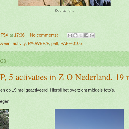
Operating ...
PF5X
at
17:36
No comments:
sveen
,
activity
,
PA0WBP/P
,
paff
,
PAFF-0105
023
 5 activaties in Z-O Nederland, 19 
en op 19 mei geactiveerd. Hierbij het overzicht middels foto's.
zegen