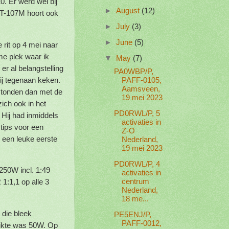
. Er werd wel bij
►
August
(12)
FT-107M hoort ook
►
July
(3)
►
June
(5)
 rit op 4 mei naar
me plek waar ik
▼
May
(7)
er al belangstelling
PA0WBP/P,
ij tegenaan keken.
PAFF-0105,
Aamsveen,
stonden dan met de
19 mei 2023
ich ook in het
PD0RWL/P, 5
Hij had inmiddels
activaties in
tips voor een
Z-O
 een leuke eerste
Nederland,
19 mei 2023
PD0RWL/P, 4
250W incl. 1:49
activaties in
centrum
:1,1 op alle 3
Nederland,
18 me...
die bleek
PE5ENJ/P,
PAFF-0012,
ruikte was 50W. Op