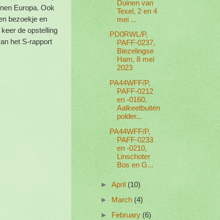
Duinen van
innen Europa. Ook
Texel, 2 en 4
en bezoekje en
mei ...
 keer de opstelling
PD0RWL/P,
van het S-rapport
PAFF-0237,
Biezelingse
Ham, 8 mei
2023
PA44WFF/P,
PAFF-0212
en -0160,
Aalkeetbuiten
polder...
PA44WFF/P,
PAFF-0233
en -0210,
Linschoter
Bos en G...
►
April
(10)
►
March
(4)
►
February
(6)