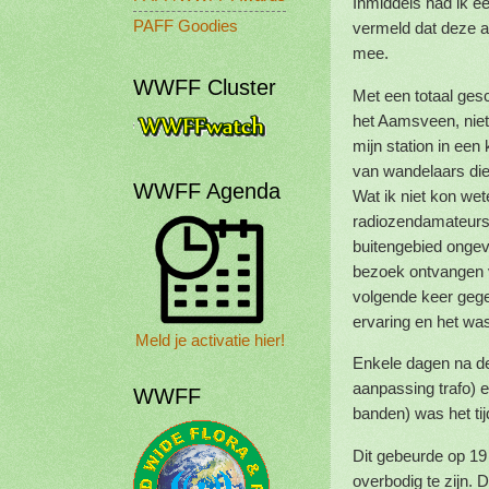
Inmiddels had ik e
PAFF Goodies
vermeld dat deze a
mee.
WWFF Cluster
Met een totaal gesc
het Aamsveen, niet 
mijn station in een
van wandelaars die
WWFF Agenda
Wat ik niet kon we
radiozendamateurs 
buitengebied ongev
bezoek ontvangen 
volgende keer gege
ervaring en het wa
Meld je activatie hier!
Enkele dagen na de
aanpassing trafo) 
WWFF
banden) was het tij
Dit gebeurde op 1
overbodig te zijn. 