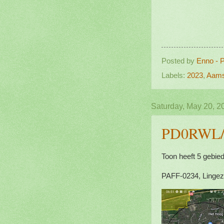
Posted by
Enno - 
Labels:
2023
,
Aam
Saturday, May 20, 2
PD0RWL/P,
Toon heeft 5 gebied
PAFF-0234, Linge