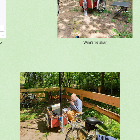
5
Wim's fietskar