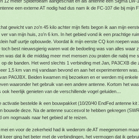
en 12 meter Spiderbeam aangeschaft en als antenne een Sigma LW-10
ntenne een externe AT nodig had dus nam ik de FC-107 die bij mijn 
hat gewicht van zo’n 45 kilo achter mijn fiets begon ik aan mijn eerste
ver van mijn huis, zo’n 6 km. In het gebied vond ik een prachtige rui
 klein half uurtje opbouwde. Voordat ik mijn eerste CQ kon roepen was 
 toch best nieuwsgierig waren wat de bedoeling was van alles waar z
ten was dat ik die middag meer met mensen zou praten die nabij me 
op de banden. Het werd slechts 1 verbinding met Jan, PA3CXB die z
eer 1,5 km van mij vandaan bevond en aan het experimenteren was. 
van PA0JBX. Beiden kwamen mij bezoeken en er werden mij enkele 
ven waaronder het gebruik van een andere antenne. Kortom het was
s ook heerlijk genieten van de verschillende vogel geluiden…
 activatie bestelde ik een bouwpakket (10/20/40 EndFed antenne kit 
en bouwde deze. Na de antenne succesvol te hebben gekregen (SWR 1
d om nogmaals naar het gebied af te reizen.
9 mei en voor de zekerheid had ik wederom de AT meegenomen maar 
Dit keer ging het beter met de verbindingen, het vermogen dat ik geb