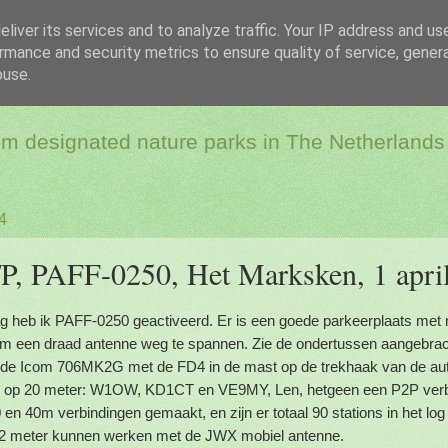
liver its services and to analyze traffic. Your IP address and us
rmance and security metrics to ensure quality of service, gene
dio & Flora and Faun
buse.
rom designated nature parks in The Netherlands
4
 PAFF-0250, Het Marksken, 1 apri
 heb ik PAFF-0250 geactiveerd. Er is een goede parkeerplaats met
m een draad antenne weg te spannen. Zie de ondertussen aangebrach
de Icom 706MK2G met de FD4 in de mast op de trekhaak van de auto
op 20 meter: W1OW, KD1CT en VE9MY, Len, hetgeen een P2P verbi
 en 40m verbindingen gemaakt, en zijn er totaal 90 stations in het l
p 2 meter kunnen werken met de JWX mobiel antenne.