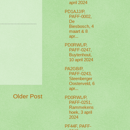
april 2024
PD1AJJ/P,
PAFF-0002,
De
Biesbosch, 4
maart & 8
apr...
PD0RWL/P,
PAFF-0247,
Buytenhout,
10 april 2024
PA2GB/P,
PAFF-0243,
Steenberger
Oosterveld, 6
apr...
Older Post
PD0RWL/P,
PAFF-0251,
Rammekens
hoek, 3 april
2024
PF44F, PAFF-