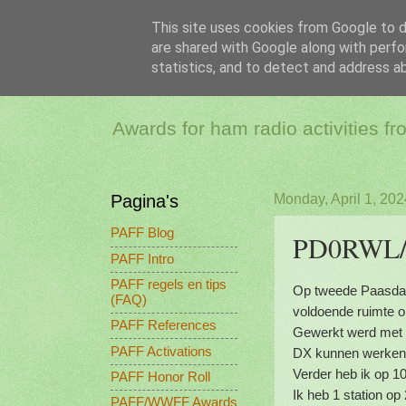
This site uses cookies from Google to de
are shared with Google along with perfo
PAFF - Ham Ra
statistics, and to detect and address a
Awards for ham radio activities f
Pagina's
Monday, April 1, 202
PAFF Blog
PD0RWL/P,
PAFF Intro
PAFF regels en tips
Op tweede Paasdag
(FAQ)
voldoende ruimte o
PAFF References
Gewerkt werd met 
PAFF Activations
DX kunnen werken 
Verder heb ik op 10
PAFF Honor Roll
Ik heb 1 station o
PAFF/WWFF Awards