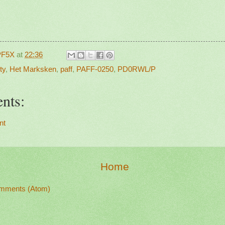
PF5X
at
22:36
ty
,
Het Marksken
,
paff
,
PAFF-0250
,
PD0RWL/P
nts:
nt
Home
mments (Atom)