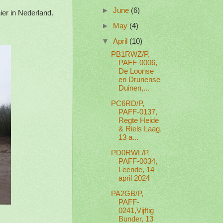
►
June
(6)
ier in Nederland.
►
May
(4)
▼
April
(10)
PB1RWZ/P,
PAFF-0006,
De Loonse
en Drunense
Duinen,...
PC6RD/P,
PAFF-0137,
Regte Heide
& Riels Laag,
13 a...
PD0RWL/P,
PAFF-0034,
Leende, 14
april 2024
PA2GB/P,
PAFF-
0241,Vijftig
Bunder, 13