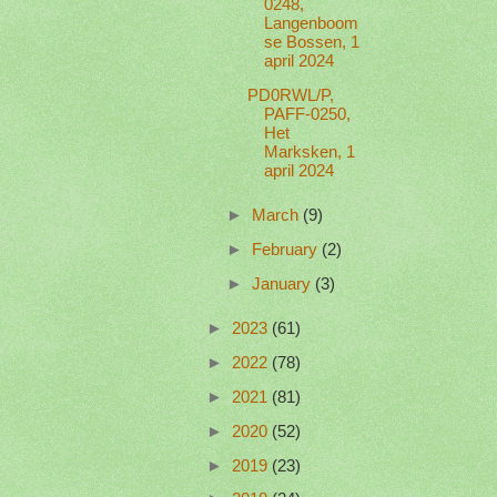
0248,
Langenboom
se Bossen, 1
april 2024
PD0RWL/P,
PAFF-0250,
Het
Marksken, 1
april 2024
►
March
(9)
►
February
(2)
►
January
(3)
►
2023
(61)
►
2022
(78)
►
2021
(81)
►
2020
(52)
►
2019
(23)