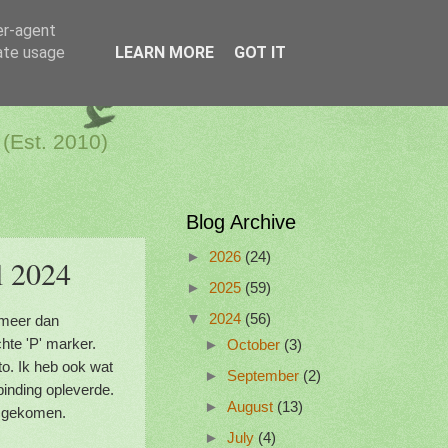
er-agent
rate usage
LEARN MORE
GOT IT
a Netherlands
 (Est. 2010)
Blog Archive
►
2026
(24)
l 2024
►
2025
(59)
▼
2024
(56)
 meer dan
te 'P' marker.
►
October
(3)
. Ik heb ook wat
►
September
(2)
nding opleverde.
►
August
(13)
og gekomen.
►
July
(4)