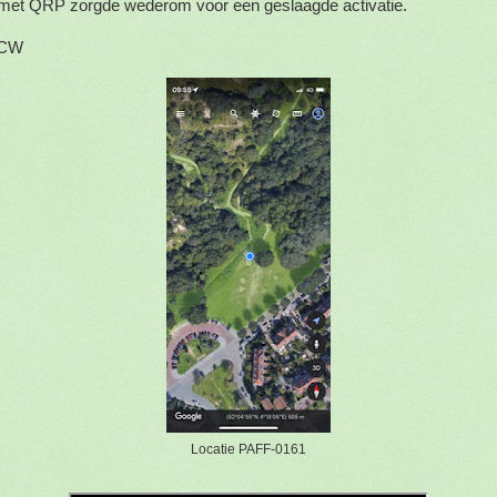
 met QRP zorgde wederom voor een geslaagde activatie.
9CW
Locatie PAFF-0161