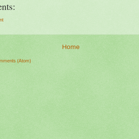
nts:
nt
Home
mments (Atom)