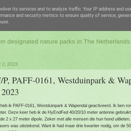
liver its services and to analyze traffic. Your IP address and us
rmance and security metrics to ensure quality of service, gene
dio & Flora and Faun
buse.
rom designated nature parks in The Netherlands
 2, 2023
P, PAFF-0161, Westduinpark & Wap
 2023
 heb ik PAFF-0161, Westduinpark & Wapendal geactiveerd. Ik ben r
er. Deze keer heb ik de HyEndFed 40/20/10 meter antenne gebruikt,
de 2 x 27 meter dipole. Zeker met alle mensen die hun hond uitlieten.
sers was uitstekend. Want ik had maar drie kwartier nodig, om de 50