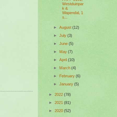
Westduinpar
k &
Wapendal, 1
s...
►
August
(12)
►
July
(3)
►
June
(5)
►
May
(7)
►
April
(10)
►
March
(4)
►
February
(6)
►
January
(5)
►
2022
(78)
►
2021
(81)
►
2020
(52)