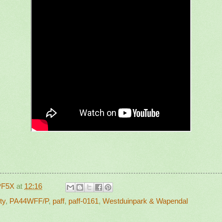
PF5X
at
12:16
ty
,
PA44WFF/P
,
paff
,
paff-0161
,
Westduinpark & Wapendal