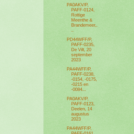
PA0AKV/P,
PAFF-0124,
Rottige
Meenthe &
Brandemeer,.
..
PD44WFF/P,
PAFF-0235,
De Vilt, 20
september
2023
PA44WFF/P,
PAFF-0238,
-0154, -0175,
-0215 en
-0084...
PA0AKV/P,
PAFF-0123,
Deelen, 14
augustus
2023
PA44WFF/P,
PAFF-0161,