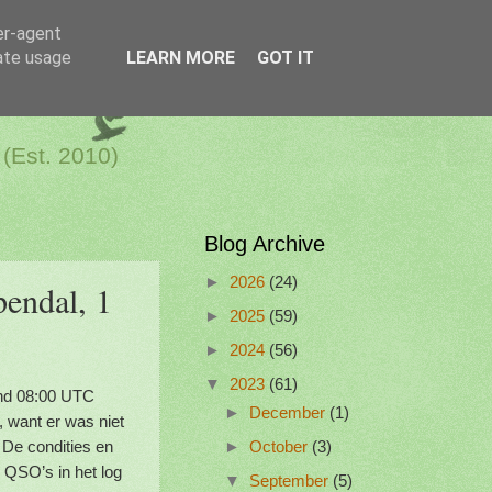
er-agent
rate usage
LEARN MORE
GOT IT
a Netherlands
 (Est. 2010)
Blog Archive
►
2026
(24)
endal, 1
►
2025
(59)
►
2024
(56)
▼
2023
(61)
ond 08:00 UTC
►
December
(1)
 want er was niet
 De condities en
►
October
(3)
 QSO’s in het log
▼
September
(5)