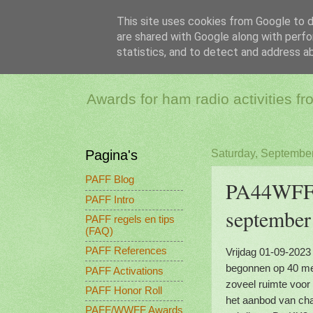
This site uses cookies from Google to de
are shared with Google along with perfo
PAFF - Ham Ra
statistics, and to detect and address a
Awards for ham radio activities f
Pagina's
Saturday, September
PAFF Blog
PA44WFF/
PAFF Intro
september
PAFF regels en tips
(FAQ)
PAFF References
Vrijdag 01-09-2023
begonnen op 40 met
PAFF Activations
zoveel ruimte voor 
PAFF Honor Roll
het aanbod van cha
PAFF/WWFF Awards