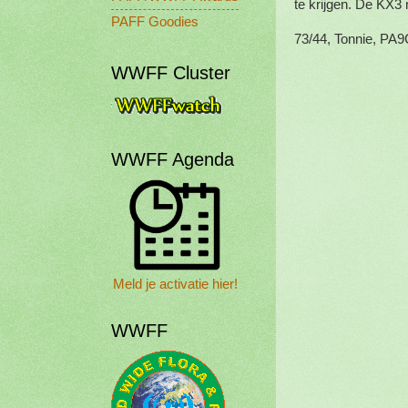
te krijgen. De KX3
PAFF Goodies
73/44, Tonnie, PA
WWFF Cluster
WWFF Agenda
Meld je activatie hier!
WWFF