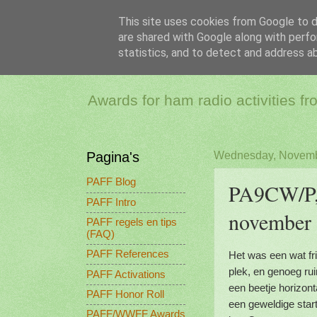
This site uses cookies from Google to de
are shared with Google along with perfo
PAFF - Ham Ra
statistics, and to detect and address a
Awards for ham radio activities f
Pagina's
Wednesday, Novemb
PAFF Blog
PA9CW/P, 
PAFF Intro
november
PAFF regels en tips
(FAQ)
PAFF References
Het was een wat fr
plek, en genoeg ru
PAFF Activations
een beetje horizont
PAFF Honor Roll
een geweldige star
PAFF/WWFF Awards