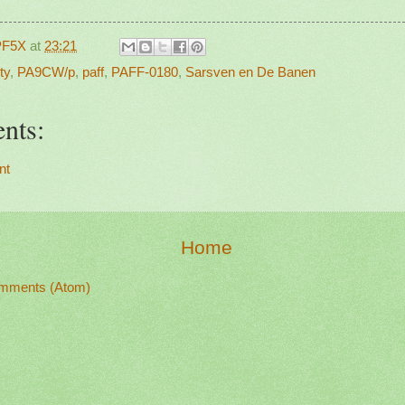
PF5X
at
23:21
ty
,
PA9CW/p
,
paff
,
PAFF-0180
,
Sarsven en De Banen
nts:
nt
Home
mments (Atom)