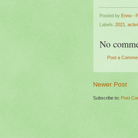
Posted by
Enno - 
Labels:
2021
,
activi
No comme
Post a Comme
Newer Post
Subscribe to:
Post Co