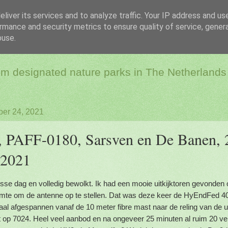
liver its services and to analyze traffic. Your IP address and us
rmance and security metrics to ensure quality of service, gene
dio & Flora and Faun
buse.
rom designated nature parks in The Netherlands
er 24, 2021
PAFF-0180, Sarsven en De Banen, 
 2021
isse dag en volledig bewolkt. Ik had een mooie uitkijktoren gevonden 
imte om de antenne op te stellen. Dat was deze keer de HyEndFed 4
aal afgespannen vanaf de 10 meter fibre mast naar de reling van de u
t op 7024. Heel veel aanbod en na ongeveer 25 minuten al ruim 20 ver