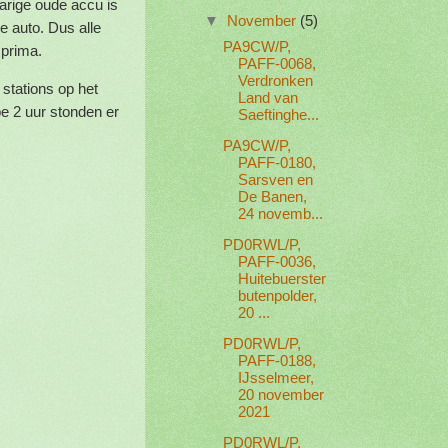
jarige oude accu is
▼
November
(5)
e auto. Dus alle
PA9CW/P,
 prima.
PAFF-0068,
Verdronken
stations op het
Land van
e 2 uur stonden er
Saeftinghe...
PA9CW/P,
PAFF-0180,
Sarsven en
De Banen,
24 novemb...
PD0RWL/P,
PAFF-0036,
Huitebuerster
butenpolder,
20 ...
PD0RWL/P,
PAFF-0188,
IJsselmeer,
20 november
2021
PD0RWL/P,