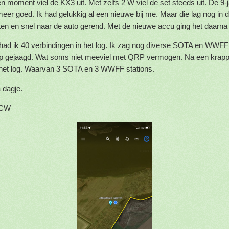
 moment viel de KX3 uit. Met zelfs 2 W viel de set steeds uit. De 9-
 meer goed. Ik had gelukkig al een nieuwe bij me. Maar die lag nog in d
aten en snel naar de auto gerend. Met de nieuwe accu ging het daarna
 had ik 40 verbindingen in het log. Ik zag nog diverse SOTA en WWFF 
op gejaagd. Wat soms niet meeviel met QRP vermogen. Na een krapp
 het log. Waarvan 3 SOTA en 3 WWFF stations.
 dagje.
9CW