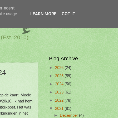
er-agent
rate usage
LEARN MORE
GOT IT
a Netherlands
 (Est. 2010)
Blog Archive
►
2026
(24)
24
►
2025
(59)
►
2024
(56)
►
2023
(61)
op de kaart. Mooie
►
2022
(78)
0/20/10. Ik had hem
itkijkpost. Het was
▼
2021
(81)
bindingen in het
►
December
(4)