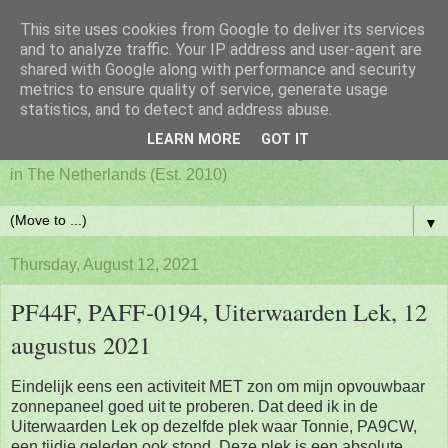
This site uses cookies from Google to deliver its services
PAFF - Ham Radio & Flora
and to analyze traffic. Your IP address and user-agent are
shared with Google along with performance and security
metrics to ensure quality of service, generate usage
and Fauna Netherlands
statistics, and to detect and address abuse.
LEARN MORE
GOT IT
Awards for ham radio activities from designated nature parks
in The Netherlands (Est. 2010)
▼
Thursday, August 12, 2021
PF44F, PAFF-0194, Uiterwaarden Lek, 12
augustus 2021
Eindelijk eens een activiteit MET zon om mijn opvouwbaar
zonnepaneel goed uit te proberen. Dat deed ik in de
Uiterwaarden Lek op dezelfde plek waar Tonnie, PA9CW,
een tijdje geleden ook stond. Deze plek is een absolute