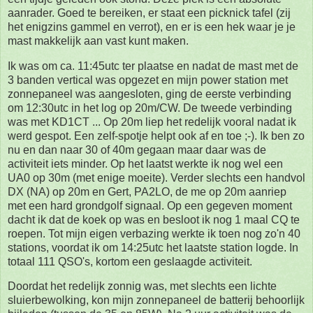
aanrader. Goed te bereiken, er staat een picknick tafel (zij
het enigzins gammel en verrot), en er is een hek waar je je
mast makkelijk aan vast kunt maken.
Ik was om ca. 11:45utc ter plaatse en nadat de mast met de
3 banden vertical was opgezet en mijn power station met
zonnepaneel was aangesloten, ging de eerste verbinding
om 12:30utc in het log op 20m/CW. De tweede verbinding
was met KD1CT ... Op 20m liep het redelijk vooral nadat ik
werd gespot. Een zelf-spotje helpt ook af en toe ;-). Ik ben zo
nu en dan naar 30 of 40m gegaan maar daar was de
activiteit iets minder. Op het laatst werkte ik nog wel een
UA0 op 30m (met enige moeite). Verder slechts een handvol
DX (NA) op 20m en Gert, PA2LO, de me op 20m aanriep
met een hard grondgolf signaal. Op een gegeven moment
dacht ik dat de koek op was en besloot ik nog 1 maal CQ te
roepen. Tot mijn eigen verbazing werkte ik toen nog zo'n 40
stations, voordat ik om 14:25utc het laatste station logde. In
totaal 111 QSO's, kortom een geslaagde activiteit.
Doordat het redelijk zonnig was, met slechts een lichte
sluierbewolking, kon mijn zonnepaneel de batterij behoorlijk