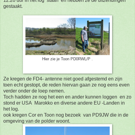
12:20 uur in het log staan en hebben ze de uitzendingen
gestaakt.
Hier zie je Toon PD0RWL/P .
Ze kregen de FD4- antenne niet goed afgestemd en zijn
toen echt gestopt, de reden hiervan gaan ze nog eens even
verder onder de loep nemen.
Toch hadden ze nog het een en ander kunnen loggen en zo
stond er USA Marokko en diverse andere EU -Landen in
het log.
ook kregen Cor en Toon nog bezoek van PD9JW die in de
omgeving van de polder woont.