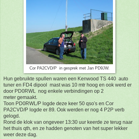
Cor PA2CVD/P in gesprek met Jan PD9JW.
Hun gebruikte spullen waren een Kenwood TS 440 auto
tuner en FD4 dipool mast was 10 mtr hoog en ook werd er
door PD0RWL nog enkele verbindingen op 2
meter gemaakt.
Toon PD0RWL/P logde deze keer 50 qso's en Cor
PA2CVD/P logde er 89. Ook werden er nog 4 P2P verb
gelogd.
Rond de klok van ongeveer 13:30 uur keerde ze terug naar
het thuis qth, en ze hadden genoten van het super lekker
weer deze dag.