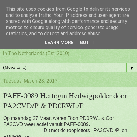
This site uses cookies from Google to deliver its services
PAFF - Ham Radio & Flora
and to analyze traffic. Your IP address and user-agent are
shared with Google along with performance and security
metrics to ensure quality of service, generate usage
and Fauna Netherlands
statistics, and to detect and address abuse.
LEARN MORE
GOT IT
Awards for ham radio activities from designated nature parks
in The Netherlands (Est. 2010)
▼
Tuesday, March 28, 2017
PAFF-0089 Hertogin Hedwigpolder door
PA2CVD/P & PD0RWL/P
Op maandag 27 Maart waren Toon PD0RWL & Cor
PA2CVD weer actief vanuit PAFF-0089.
Dit met de roepletters PA2CVD /P en
PD0RWL /P