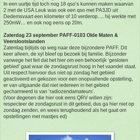
In een uurtje tijd toch nog 18 qso’s kunnen maken waarvan
2 met de USA Leuk was ook een qso met PA3JD uit
Dedemsvaart een kilometer of 10 verderop…. hij werkte met
250mW… en ook nog eens op 20m.
Zaterdag 23 september PAFF-0103 Olde Maten &
Veerslootslanden
Zaterdag bijtijds op weg naar deze bijzondere PAFF. Dit
keer alleen, de xyl bleef op bezoek bij familie. Bijzonder
vanwege het feit dat het hier om een behoorlijk ‘gesloten
gebied’ gaat waar de
zondagsrust hoog in het vaandel staat.
Uit respect hiervoor dus niet op zondag het gebied
geactiveerd en gekozen voor een onopvallende opstelling,
er van uitgaande dat niet iedereen in het gebied
gecharmeerd is van ‘radiozendamateurs’.
(Voor degenen die hier ook eens QRV willen zijn:
respecteer de zondagsrust in dit gebied, dus ga hier
niet op
zondag zenden, en wees terughoudend als het gaat om
opstellingen met mastjes ed)