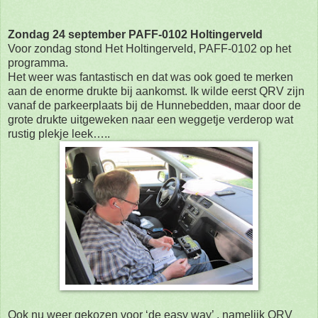
Zondag 24 september PAFF-0102 Holtingerveld
Voor zondag stond Het Holtingerveld, PAFF-0102 op het
programma.
Het weer was fantastisch en dat was ook goed te merken
aan de enorme drukte bij aankomst.
Ik wilde eerst QRV zijn
vanaf de parkeerplaats bij de Hunnebedden, maar door de
grote drukte
uitgeweken naar een weggetje verderop wat
rustig plekje leek…..
Ook nu weer gekozen voor ‘de easy way’ , namelijk QRV