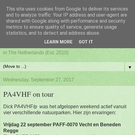
This site uses cookies from Google to deliver its services
PAFF - Ham Radio & Flora
and to analyze traffic. Your IP address and user-agent are
shared with Google along with performance and security
metrics to ensure quality of service, generate usage
and Fauna Netherlands
statistics, and to detect and address abuse.
LEARN MORE
GOT IT
Awards for ham radio activities from designated nature parks
in The Netherlands (Est. 2010)
▼
Wednesday, September 27, 2017
PA4VHF on tour
Dick PA4VHF/p was het afgelopen weekend actief vanuit
vier verschillende natuurparken. Hier zijn ervaringen:
Vrijdag 22 september PAFF-0070 Vecht en Beneden
Regge