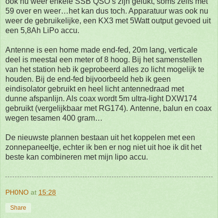
ook nu weer enkele SSB QSO’s zijn gelukt, soms zelfs met
59 over en weer…het kan dus toch. Apparatuur was ook nu
weer de gebruikelijke, een KX3 met 5Watt output gevoed uit
een 5,8Ah LiPo
accu.
Antenne is een home made end-fed, 20m lang, verticale
deel is meestal een meter of 8 hoog.
Bij het samenstellen
van het station heb ik geprobeerd alles zo licht mogelijk te
houden.
Bij de end-fed bijvoorbeeld heb ik geen
eindisolator gebruikt en heel licht antennedraad met
dunne
afspanlijn. Als coax wordt 5m ultra-light DXW174
gebruikt (vergelijkbaar met RG174).
Antenne, balun en coax
wegen tesamen 400 gram…
De nieuwste plannen bestaan uit het koppelen met een
zonnepaneeltje, echter ik ben er nog niet uit
hoe ik dit het
beste kan combineren met mijn lipo accu.
PH0NO
at
15:28
Share