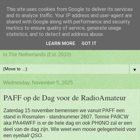
This site uses cookies from Google to deliver its services
PAFF - Ham Radio & Flora
and to analyze traffic. Your IP address and user-agent are
shared with Google along with performance and security
metrics to ensure quality of service, generate usage
and Fauna Netherlands
statistics, and to detect and address abuse.
LEARN MORE
GOT IT
Awards for ham radio activities from designated nature parks
in The Netherlands (Est. 2010)
▼
Wednesday, November 5, 2025
PAFF op de Dag voor de RadioAmateur
Zaterdag 15 november bemensen we vanuit PAFF een
stand in Rosmalen - standnummer 2607. Tonnie PA9CW
aka PA44WFF is er de hele dag en ook PH0NO zal er een
deel van de dag zijn. Wie weet een mooie gelegenheid voor
een
eyeball QSO
.