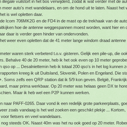
 illegale vuilstort in het bos verwijderd, zodat ik wat verder met de au
 meer auto's met wandelaars, en om de hond uit te laten. Naast het w
 het is wel opletten daar.
de Icom 706MK2G en de FD4 in de mast op de trekhaak van de auto
itkijken hoe de antenne weggespannen moest worden, want hier en d
ar daar is verder geen hinder van ondervonden.
et weer even opletten dat de 41 meter lange windom draad antenne n
meter waren sterk verbeterd t.o.v. gisteren. Gelijk een pile-up, die o
rs. Behalve 40 de 20 meter, heb ik het ook even op 10 meter geprob
 qso op ... Desalniettemin heb ik totaal 200 qso's in het log kunnen z
rapporten kreeg ik uit Duitsland, Slovenië, Polen en Engeland. Die s
+. Soms zelfs een QRP station dat ik 5/9 kon geven. België, Frankrij
hard, maar prima werkbaar. Op 20 meter was helaas geen DX te hor
schien. Maar ik heb wel een P2P kunnen werken.
 naar PAFF-0265. Daar vond ik een redelijk grote parkeerplaats, go
eer zoals vandaag is het wel zoeken een geschikt plekje ... Kortom,
n voor fietsers en veel wandelaars.
n nog steeds OK. Naast 40m was het nu ook goed op 20 meter. Rober