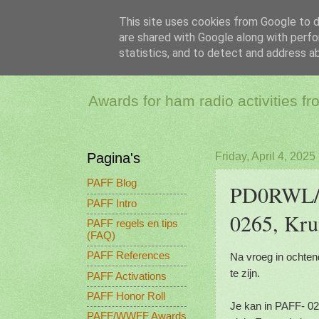
This site uses cookies from Google to de
are shared with Google along with perfo
PAFF - Ham Ra
statistics, and to detect and address a
Awards for ham radio activities f
Pagina's
Friday, April 4, 2025
PAFF Blog
PD0RWL/P
PAFF Intro
0265, Kru
PAFF regels en tips
(FAQ)
PAFF References
Na vroeg in ochtend
te zijn.
PAFF Activations
PAFF Honor Roll
Je kan in PAFF- 02
PAFF/WWFF Awards