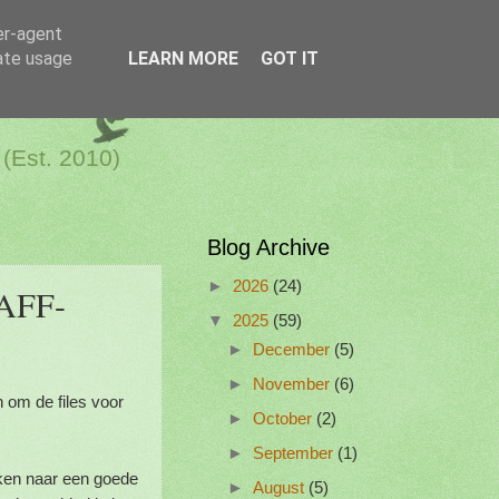
er-agent
rate usage
LEARN MORE
GOT IT
a Netherlands
 (Est. 2010)
Blog Archive
►
2026
(24)
PAFF-
▼
2025
(59)
►
December
(5)
►
November
(6)
 om de files voor
►
October
(2)
►
September
(1)
jken naar een goede
►
August
(5)