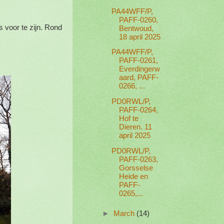
PA44WFF/P,
PAFF-0260,
s voor te zijn. Rond
Bentwoud,
18 april 2025
PA44WFF/P,
PAFF-0261,
Everdingerw
aard, PAFF-
0266, ...
PD0RWL/P,
PAFF-0264,
Hof te
Dieren. 11
april 2025
PD0RWL/P,
PAFF-0263,
Gorsselse
Heide en
PAFF-
0265,...
►
March
(14)