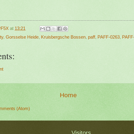
PF5X
at
13:21
ty
,
Gorsselse Heide
,
Kruisbergsche Bossen
,
paff
,
PAFF-0263
,
PAFF
nts:
nt
Home
mments (Atom)
Visitors