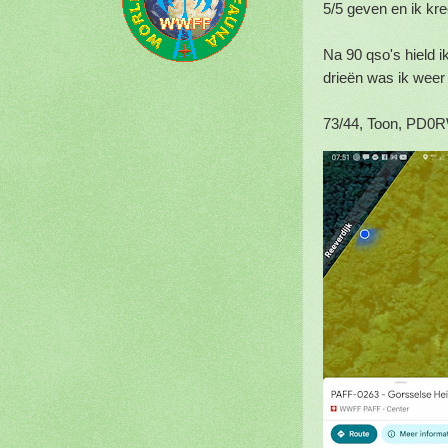
5/5 geven en ik kre
Na 90 qso's hield i
drieën was ik weer 
73/44, Toon, PD