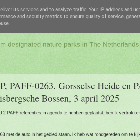
liver its services and to analyze traffic. Your IP address and us
rmance and security metrics to ensure quality of service, gene
dio & Flora and Faun
buse.
rom designated nature parks in The Netherlands
, PAFF-0263, Gorsselse Heide en 
isbergsche Bossen, 3 april 2025
 2 PAFF referenties in agenda te hebben geplaatst, ben ik vertrokken
63 met de auto in het gebied staan. Ik heb wat rondgereden om te ki