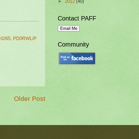
►
2012
(40)
Contact PAFF
-0265
,
PD0RWL/P
Community
Older Post