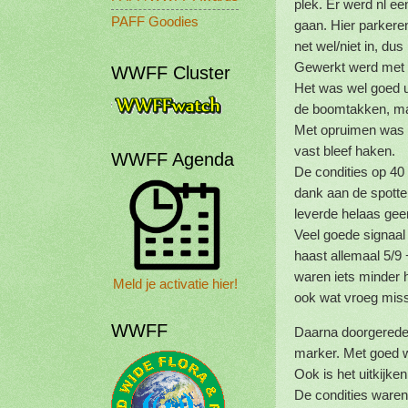
plek. Er werd nl een
PAFF Goodies
gaan. Hier parkeren
net wel/niet in, dus
Gewerkt werd met 
WWFF Cluster
Het was wel goed u
de boomtakken, ma
Met opruimen was h
vast bleef haken.
WWFF Agenda
De condities op 40 
dank aan de spotte
leverde helaas geen
Veel goede signaal 
haast allemaal 5/9 
waren iets minder 
Meld je activatie hier!
ook wat vroeg mis
WWFF
Daarna doorgereden
marker. Met goed w
Ook is het uitkijke
De condities ware