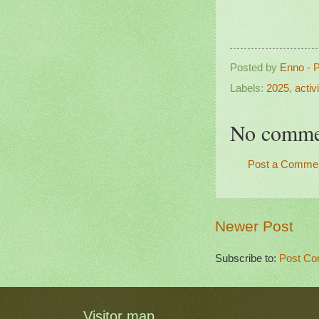
Posted by
Enno - 
Labels:
2025
,
activi
No comme
Post a Comme
Newer Post
Subscribe to:
Post Co
Visitor map