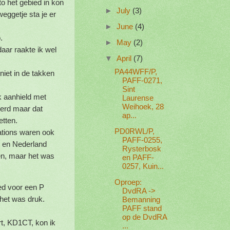
to het gebied in kon
►
July
(3)
eggetje sta je er
►
June
(4)
.
►
May
(2)
aar raakte ik wel
▼
April
(7)
PA44WFF/P,
iet in de takken
PAFF-0271,
Sint
ok aanhield met
Laurense
Weihoek, 28
eerd maar dat
ap...
etten.
PD0RWL/P,
tations waren ook
PAFF-0255,
k en Nederland
Rysterbosk
en, maar het was
en PAFF-
0257, Kuin...
Oproep:
ed voor een P
DvdRA ->
 het was druk.
Bemanning
PAFF stand
op de DvdRA
t, KD1CT, kon ik
...