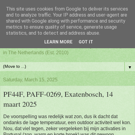
This site uses cookies from Google to deliver its services
PAFF - Ham Radio & Flora
and to analyze traffic. Your IP address and user-agent are
shared with Google along with performance and security
metrics to ensure quality of service, generate usage
and Fauna Netherlands
statistics, and to detect and address abuse.
LEARN MORE
GOT IT
Awards for ham radio activities from designated nature parks
in The Netherlands (Est. 2010)
▼
Saturday, March 15, 2025
PF44F, PAFF-0269, Exatenbosch, 14
maart 2025
De voorspelling was redelijk wat zon, dus ik dacht dat
ondanks de lage temperatuur, een outdoor activiteit wel kon.
Nou, dat viel tegen, zeker vergeleken bij mijn activaties in
Portugal (zon, warm en korte broek) was dit gewoon