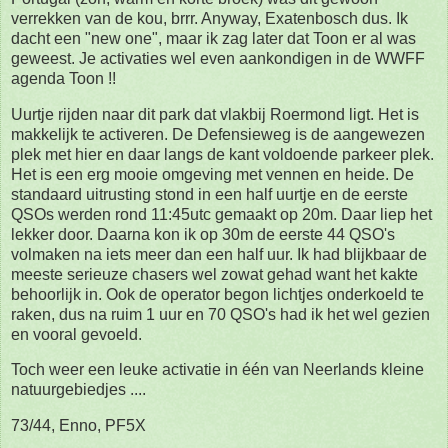
verrekken van de kou, brrr. Anyway, Exatenbosch dus. Ik
dacht een "new one", maar ik zag later dat Toon er al was
geweest. Je activaties wel even aankondigen in de WWFF
agenda Toon !!
Uurtje rijden naar dit park dat vlakbij Roermond ligt. Het is
makkelijk te activeren. De Defensieweg is de aangewezen
plek met hier en daar langs de kant voldoende parkeer plek.
Het is een erg mooie omgeving met vennen en heide. De
standaard uitrusting stond in een half uurtje en de eerste
QSOs werden rond 11:45utc gemaakt op 20m. Daar liep het
lekker door. Daarna kon ik op 30m de eerste 44 QSO's
volmaken na iets meer dan een half uur. Ik had blijkbaar de
meeste serieuze chasers wel zowat gehad want het kakte
behoorlijk in. Ook de operator begon lichtjes onderkoeld te
raken, dus na ruim 1 uur en 70 QSO's had ik het wel gezien
en vooral gevoeld.
Toch weer een leuke activatie in één van Neerlands kleine
natuurgebiedjes ....
73/44, Enno, PF5X