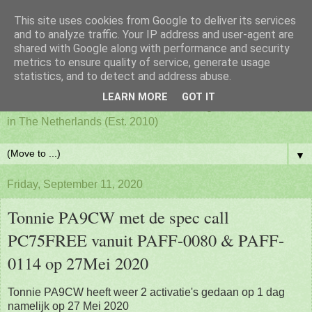
This site uses cookies from Google to deliver its services
PAFF - Ham Radio & Flora
and to analyze traffic. Your IP address and user-agent are
shared with Google along with performance and security
metrics to ensure quality of service, generate usage
and Fauna Netherlands
statistics, and to detect and address abuse.
LEARN MORE
GOT IT
Awards for ham radio activities from designated nature parks
in The Netherlands (Est. 2010)
▼
Friday, September 11, 2020
Tonnie PA9CW met de spec call
PC75FREE vanuit PAFF-0080 & PAFF-
0114 op 27Mei 2020
Tonnie PA9CW heeft weer 2 activatie's gedaan op 1 dag
namelijk op 27 Mei 2020