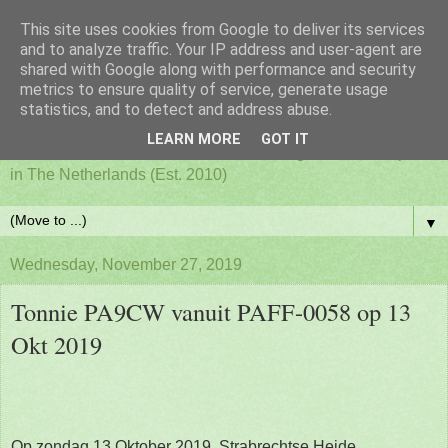
This site uses cookies from Google to deliver its services
PAFF - Ham Radio & Flora
and to analyze traffic. Your IP address and user-agent are
shared with Google along with performance and security
metrics to ensure quality of service, generate usage
and Fauna Netherlands
statistics, and to detect and address abuse.
LEARN MORE
GOT IT
Awards for ham radio activities from designated nature parks
in The Netherlands (Est. 2010)
▼
Wednesday, November 27, 2019
Tonnie PA9CW vanuit PAFF-0058 op 13
Okt 2019
Op zondag 13 Oktober 2019 Strabrechtse Heide