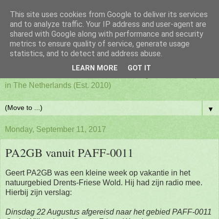
This site uses cookies from Google to deliver its services
PAFF - Ham Radio & Flora
and to analyze traffic. Your IP address and user-agent are
shared with Google along with performance and security
metrics to ensure quality of service, generate usage
and Fauna Netherlands
statistics, and to detect and address abuse.
LEARN MORE
GOT IT
Awards for ham radio activities from designated nature parks
in The Netherlands (Est. 2010)
▼
Monday, September 11, 2017
PA2GB vanuit PAFF-0011
Geert PA2GB was een kleine week op vakantie in het
natuurgebied Drents-Friese Wold. Hij had zijn radio mee.
Hierbij zijn verslag:
Dinsdag 22 Augustus afgereisd naar het gebied PAFF-0011