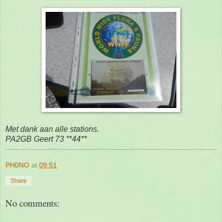
Met dank aan alle stations.
PA2GB Geert 73 **44**
PH0NO
at
09:51
Share
No comments: