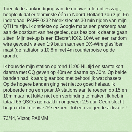
Toen ik de aankondiging van de nieuwe referenties zag ,
hoopte ik dat er tenminste één in Noord-Holland zou zijn. En
inderdaad, PAFF-0232 bleek slechts 30 min rijden van mijn
QTH te zijn. Ik ontdekte op Google maps een parkeerplaats
aan de oostkant van het gebied, dus besloot ik daar te gaan
zitten. Mijn set-up is een Elecraft KX2, 10W, en een random
wire gevoed via een 1:9 balun aan een DX-Wire glasfiber
mast (de radiator is 10.8m met 4m counterpoise op de
grond).
Ik bouwde mijn station op rond 11:00 NL tijd en startte kort
daarna met CQ geven op 40m en daarna op 30m. Op beide
banden had ik aardig aanbod met behoorlijk wat chasers.
Op de hogere banden ging het niet zo goed helaas. Ik
probeerde nog een paar JA stations aan te roepen op 15 en
10m maar het lukte niet een verbinding te maken. Ik heb in
totaal 65 QSO's gemaakt in ongeveer 2.5 uur. Geen slecht
begin in het nieuwe /P seizoen. Tot een volgende activatie !
73/44, Victor, PA8MM