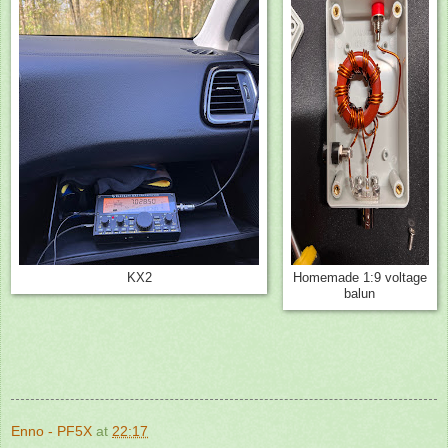
KX2
Homemade 1:9 voltage
balun
Enno - PF5X
at
22:17