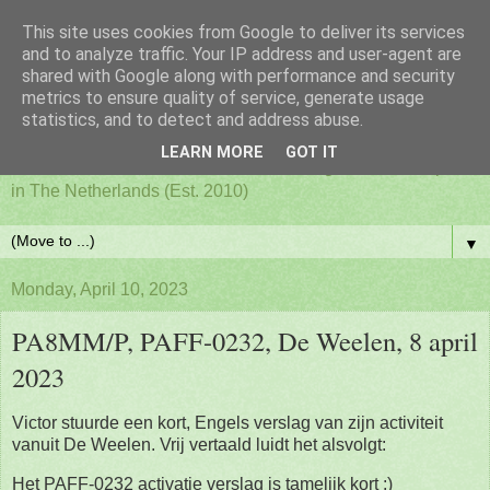
This site uses cookies from Google to deliver its services
PAFF - Ham Radio & Flora
and to analyze traffic. Your IP address and user-agent are
shared with Google along with performance and security
metrics to ensure quality of service, generate usage
and Fauna Netherlands
statistics, and to detect and address abuse.
LEARN MORE
GOT IT
Awards for ham radio activities from designated nature parks
in The Netherlands (Est. 2010)
▼
Monday, April 10, 2023
PA8MM/P, PAFF-0232, De Weelen, 8 april
2023
Victor stuurde een kort, Engels verslag van zijn activiteit
vanuit De Weelen. Vrij vertaald luidt het alsvolgt:
Het PAFF-0232 activatie verslag is tamelijk kort :)