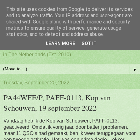
This site uses cookies from Google to deliver its services
PAFF - Ham Radio & Flora
and to analyze traffic. Your IP address and user-agent are
shared with Google along with performance and security
metrics to ensure quality of service, generate usage
and Fauna Netherlands
statistics, and to detect and address abuse.
LEARN MORE
GOT IT
Awards for ham radio activities from designated nature parks
in The Netherlands (Est. 2010)
▼
Tuesday, September 20, 2022
PA44WFF/P, PAFF-0113, Kop van
Schouwen, 19 september 2022
Vandaag heb ik de Kop van Schouwen, PAFF-0113,
geactiveerd. Omdat ik vorig jaar, door batterij problemen,
maar 11 QSO’s had gemaakt, ben ik weer teruggegaan voor
een tweede activatie. Het was een prima dagje. Lekker