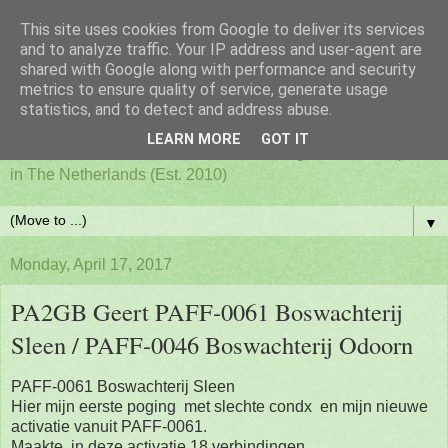
This site uses cookies from Google to deliver its services
PAFF - Ham Radio & Flora
and to analyze traffic. Your IP address and user-agent are
shared with Google along with performance and security
metrics to ensure quality of service, generate usage
and Fauna Netherlands
statistics, and to detect and address abuse.
LEARN MORE
GOT IT
Awards for ham radio activities from designated nature parks
in The Netherlands (Est. 2010)
▼
Monday, April 17, 2017
PA2GB Geert PAFF-0061 Boswachterij
Sleen / PAFF-0046 Boswachterij Odoorn
PAFF-0061 Boswachterij Sleen
Hier mijn eerste poging met slechte condx en mijn nieuwe
activatie vanuit PAFF-0061.
Maakte in deze activatie 18 verbindingen.