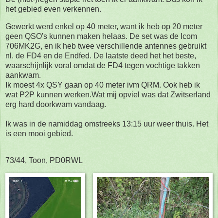
het gebied even verkennen.
Gewerkt werd enkel op 40 meter, want ik heb op 20 meter
geen QSO's kunnen maken helaas. De set was de Icom
706MK2G, en ik heb twee verschillende antennes gebruikt
nl. de FD4 en de Endfed. De laatste deed het het beste,
waarschijnlijk voral omdat de FD4 tegen vochtige takken
aankwam.
Ik moest 4x QSY gaan op 40 meter ivm QRM. Ook heb ik
wat P2P kunnen werken.Wat mij opviel was dat Zwitserland
erg hard doorkwam vandaag.
Ik was in de namiddag omstreeks 13:15 uur weer thuis. Het
is een mooi gebied.
73/44, Toon, PD0RWL