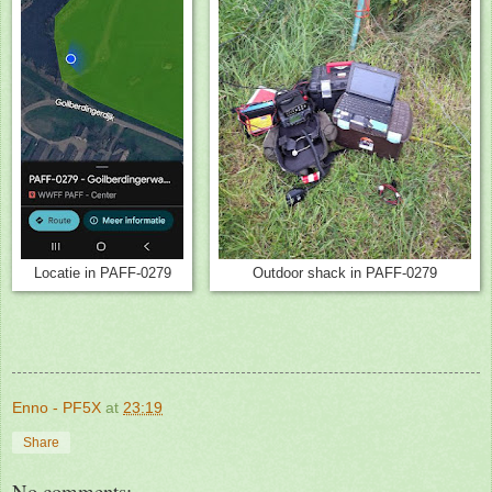
Locatie in PAFF-0279
Outdoor shack in PAFF-0279
Enno - PF5X
at
23:19
Share
No comments: