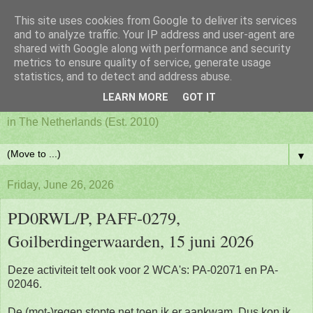
This site uses cookies from Google to deliver its services
PAFF - Ham Radio & Flora
and to analyze traffic. Your IP address and user-agent are
shared with Google along with performance and security
metrics to ensure quality of service, generate usage
and Fauna Netherlands
statistics, and to detect and address abuse.
LEARN MORE
GOT IT
Awards for ham radio activities from designated nature parks
in The Netherlands (Est. 2010)
▼
Friday, June 26, 2026
PD0RWL/P, PAFF-0279,
Goilberdingerwaarden, 15 juni 2026
Deze activiteit telt ook voor 2 WCA's: PA-02071 en PA-
02046.
De (mot-)regen stopte net toen ik er aankwam. Dus kon ik