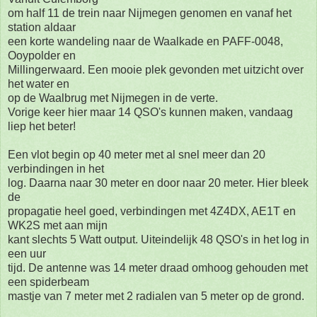
om half 11 de trein naar Nijmegen genomen en vanaf het
station aldaar
een korte wandeling naar de Waalkade en PAFF-0048,
Ooypolder en
Millingerwaard. Een mooie plek gevonden met uitzicht over
het water en
op de Waalbrug met Nijmegen in de verte.
Vorige keer hier maar 14 QSO's kunnen maken, vandaag
liep het beter!
Een vlot begin op 40 meter met al snel meer dan 20
verbindingen in het
log. Daarna naar 30 meter en door naar 20 meter. Hier bleek
de
propagatie heel goed, verbindingen met 4Z4DX, AE1T en
WK2S met aan mijn
kant slechts 5 Watt output. Uiteindelijk 48 QSO's in het log in
een uur
tijd. De antenne was 14 meter draad omhoog gehouden met
een spiderbeam
mastje van 7 meter met 2 radialen van 5 meter op de grond.