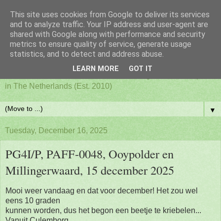
This site uses cookies from Google to deliver its services
PAFF - Ham Radio & Flora
and to analyze traffic. Your IP address and user-agent are
shared with Google along with performance and security
metrics to ensure quality of service, generate usage
and Fauna Netherlands
statistics, and to detect and address abuse.
LEARN MORE
GOT IT
Awards for ham radio activities from designated nature parks
in The Netherlands (Est. 2010)
▼
Tuesday, December 16, 2025
PG4I/P, PAFF-0048, Ooypolder en
Millingerwaard, 15 december 2025
Mooi weer vandaag en dat voor december! Het zou wel
eens 10 graden
kunnen worden, dus het begon een beetje te kriebelen...
Vanuit Culemborg