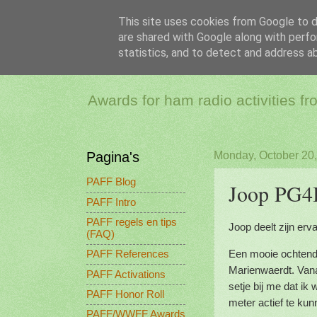
This site uses cookies from Google to de
are shared with Google along with perfo
PAFF - Ham Ra
statistics, and to detect and address a
Awards for ham radio activities f
Pagina's
Monday, October 20
PAFF Blog
Joop PG4I
PAFF Intro
PAFF regels en tips
Joop deelt zijn erv
(FAQ)
Een mooie ochtend 
PAFF References
Marienwaerdt. Vana
PAFF Activations
setje bij me dat i
PAFF Honor Roll
meter actief te kun
PAFF/WWFF Awards