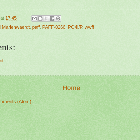
at
17:45
id Marienwaerdt
,
paff
,
PAFF-0266
,
PG4I/P
,
wwff
nts:
nt
Home
mments (Atom)