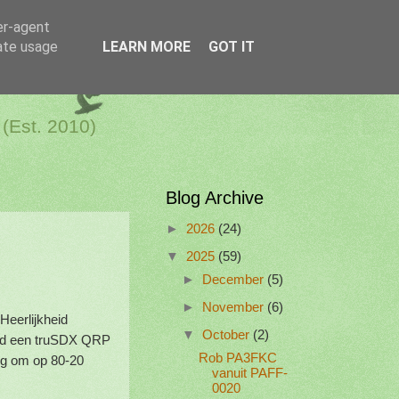
er-agent
rate usage
LEARN MORE
GOT IT
a Netherlands
 (Est. 2010)
Blog Archive
►
2026
(24)
▼
2025
(59)
►
December
(5)
►
November
(6)
Heerlijkheid
▼
October
(2)
 had een truSDX QRP
Rob PA3FKC
ing om op 80-20
vanuit PAFF-
0020