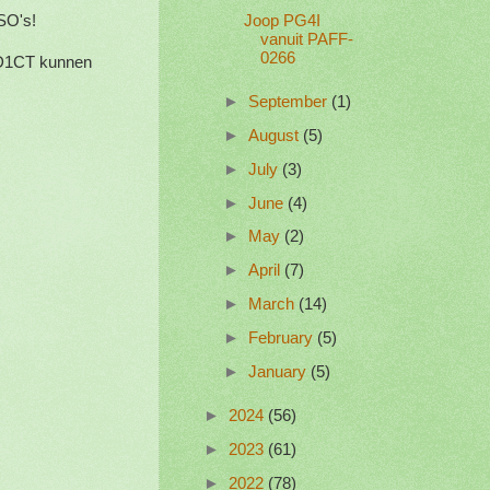
QSO's!
Joop PG4I
vanuit PAFF-
0266
KD1CT kunnen
►
September
(1)
►
August
(5)
►
July
(3)
►
June
(4)
►
May
(2)
►
April
(7)
►
March
(14)
►
February
(5)
►
January
(5)
►
2024
(56)
►
2023
(61)
►
2022
(78)