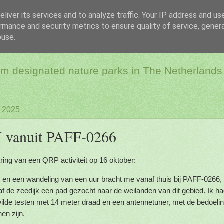
liver its services and to analyze traffic. Your IP address and us
rmance and security metrics to ensure quality of service, gene
dio & Flora and Faun
buse.
rom designated nature parks in The Netherlands
, 2025
 vanuit PAFF-0266
aring van een QRP activiteit op 16 oktober:
en een wandeling van een uur bracht me vanaf thuis bij PAFF-0266, 
f de zeedijk een pad gezocht naar de weilanden van dit gebied. Ik
k wilde testen met 14 meter draad en een antennetuner, met de bedoel
nen zijn.