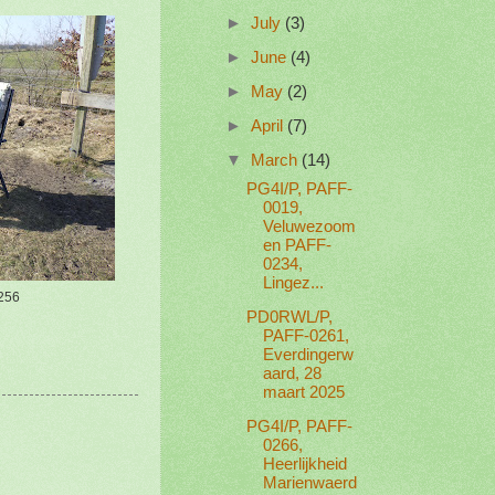
►
July
(3)
►
June
(4)
►
May
(2)
►
April
(7)
▼
March
(14)
PG4I/P, PAFF-
0019,
Veluwezoom
en PAFF-
0234,
Lingez...
0256
PD0RWL/P,
PAFF-0261,
Everdingerw
aard, 28
maart 2025
PG4I/P, PAFF-
0266,
Heerlijkheid
Marienwaerd