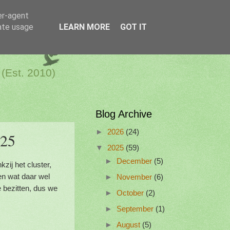
er-agent
rate usage
LEARN MORE
GOT IT
a Netherlands
 (Est. 2010)
Blog Archive
►
2026
(24)
025
▼
2025
(59)
►
December
(5)
zij het cluster,
en wat daar wel
►
November
(6)
e bezitten, dus we
►
October
(2)
►
September
(1)
►
August
(5)