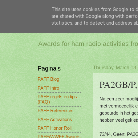
This site uses cookies from Google to de
are shared with Google along with perfo
PAFF - Ham Ra
statistics, and to detect and address a
Awards for ham radio activities f
Pagina's
Thursday, March 13,
PAFF Blog
PA2GB/P, 
PAFF Intro
PAFF regels en tips
Na een zeer moeilij
(FAQ)
met vermoedelijk e
PAFF References
gebeurde in het ge
PAFF Activations
hebben veel gekletst
PAFF Honor Roll
73/44, Geert, PA2
PAFF/WWFF Awards