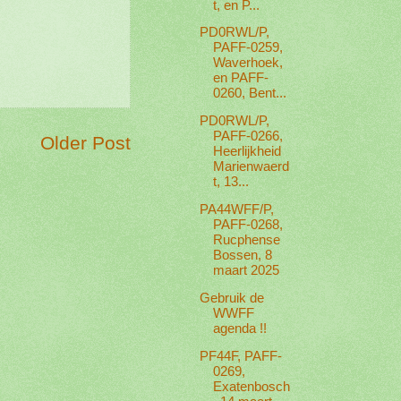
t, en P...
PD0RWL/P,
PAFF-0259,
Waverhoek,
en PAFF-
0260, Bent...
PD0RWL/P,
PAFF-0266,
Older Post
Heerlijkheid
Marienwaerd
t, 13...
PA44WFF/P,
PAFF-0268,
Rucphense
Bossen, 8
maart 2025
Gebruik de
WWFF
agenda !!
PF44F, PAFF-
0269,
Exatenbosch