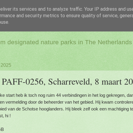
liver its services and to analyze traffic. Your IP address and us
rmance and security metrics to ensure quality of service, gene
dio & Flora and Faun
buse.
rom designated nature parks in The Netherlands
 2025
PAFF-0256, Scharreveld, 8 maart 2
ke start heb ik toch nog ruim 44 verbindingen in het log gekregen, dank
en vermelding door de beheerder van het gebied. Hij kwam controler
bied van de Schotse hooglanders. Hij bleek zelf ook een machtiging t
, hi !
GB