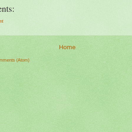
nts:
nt
Home
mments (Atom)