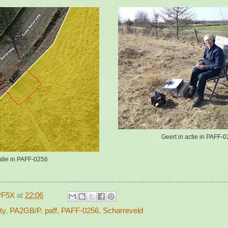
Geert in actie in PAFF-
tie in PAFF-0256
PF5X
at
22:06
ty
,
PA2GB/P
,
paff
,
PAFF-0256
,
Scharreveld