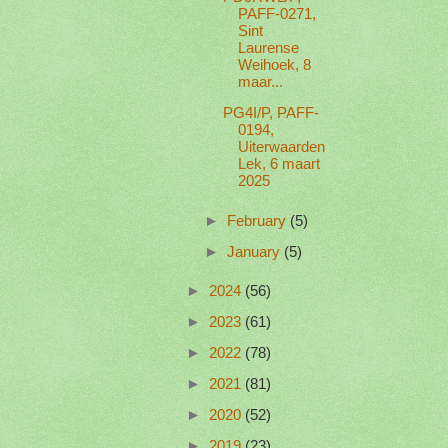
PAFF-0271,
Sint
Laurense
Weihoek, 8
maar...
PG4I/P, PAFF-
0194,
Uiterwaarden
Lek, 6 maart
2025
►
February
(5)
►
January
(5)
►
2024
(56)
►
2023
(61)
►
2022
(78)
►
2021
(81)
►
2020
(52)
►
2019
(23)