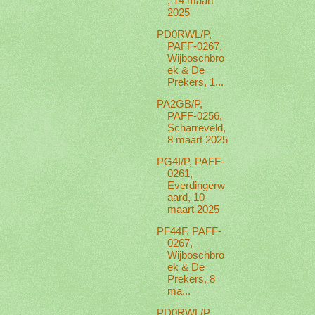
, 14 maart
2025
PD0RWL/P,
PAFF-0267,
Wijboschbro
ek & De
Prekers, 1...
PA2GB/P,
PAFF-0256,
Scharreveld,
8 maart 2025
PG4I/P, PAFF-
0261,
Everdingerw
aard, 10
maart 2025
PF44F, PAFF-
0267,
Wijboschbro
ek & De
Prekers, 8
ma...
PD0RWL/P,