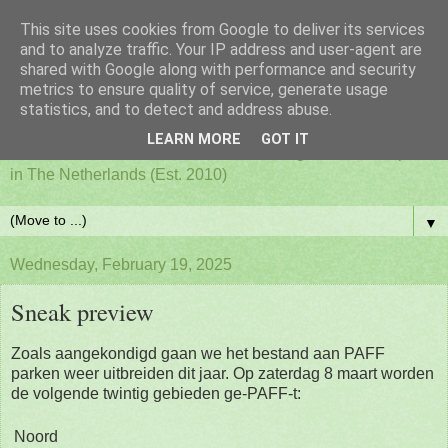
This site uses cookies from Google to deliver its services
PAFF - Ham Radio & Flora
and to analyze traffic. Your IP address and user-agent are
shared with Google along with performance and security
metrics to ensure quality of service, generate usage
and Fauna Netherlands
statistics, and to detect and address abuse.
LEARN MORE
GOT IT
Awards for ham radio activities from designated nature parks
in The Netherlands (Est. 2010)
▼
Wednesday, February 19, 2025
Sneak preview
Zoals aangekondigd gaan we het bestand aan PAFF
parken weer uitbreiden dit jaar. Op zaterdag 8 maart worden
de volgende twintig gebieden ge-PAFF-t:
Noord