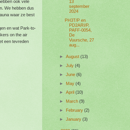
hebben ook vele
13
september
en. We hebben dus
2024
Fauna waar ze best
PH3T/P en
PD2ARI/P,
gen en wat Park-to-
PAFF-0054,
rs on the air
De
Vuursche, 27
et een tevreden
aug...
►
August
(13)
►
July
(4)
►
June
(6)
►
May
(4)
►
April
(10)
►
March
(9)
►
February
(2)
►
January
(3)