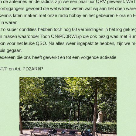
n de antennes en de radio's zijn we een paar uur QRV geweest. We 
rbijgangers gevoerd die wel wilden weten wat wij aan het doen war
ennis laten maken met onze radio hobby en het gebeuren Flora en 
 in waren.
zo super condities hebben toch nog 60 verbindingen in het log gekre
 maken waaronder Toon ON/PD0RWL/p die ook bezig was met Bunke
on voor het leuke QSO. Na alles weer ingepakt te hebben, zijn we m
uis gegaan.
edereen die ons heeft gewerkt en tot een volgende activatie
3T/P en Ari, PD2ARI/P