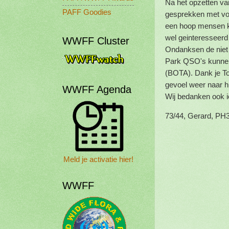
Na het opzetten va
PAFF Goodies
gesprekken met voo
een hoop mensen k
wel geinteresseerd
WWFF Cluster
Ondanksen de niet 
Park QSO's kunnen
(BOTA). Dank je To
gevoel weer naar h
WWFF Agenda
Wij bedanken ook i
73/44, Gerard, PH
Meld je activatie hier!
WWFF