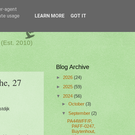
er-agent
rate usage
LEARN MORE
GOT IT
a Netherlands
 (Est. 2010)
Blog Archive
►
2026
(24)
he, 27
►
2025
(59)
▼
2024
(56)
►
October
(3)
tdijk
▼
September
(2)
PA44WFF/P,
PAFF-0247,
Buytenhout,