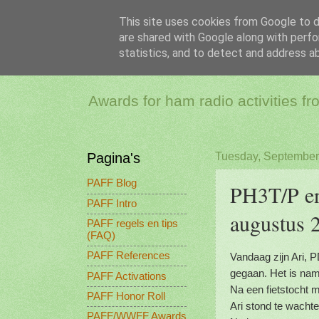
This site uses cookies from Google to de
are shared with Google along with perfo
PAFF - Ham Ra
statistics, and to detect and address a
Awards for ham radio activities f
Pagina's
Tuesday, September
PAFF Blog
PH3T/P e
PAFF Intro
augustus 
PAFF regels en tips
(FAQ)
PAFF References
Vandaag zijn Ari, 
gegaan. Het is nam
PAFF Activations
Na een fietstocht 
PAFF Honor Roll
Ari stond te wacht
PAFF/WWFF Awards