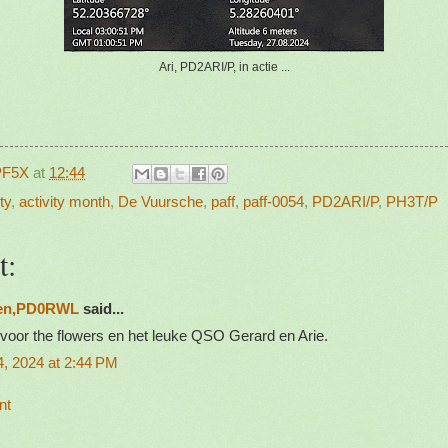
Ari, PD2ARI/P, in actie ...
PF5X
at
12:44
ty
,
activity month
,
De Vuursche
,
paff
,
paff-0054
,
PD2ARI/P
,
PH3T/P
t:
en,PD0RWL
said...
 voor the flowers en het leuke QSO Gerard en Arie.
, 2024 at 2:44 PM
nt