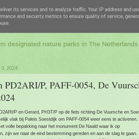
liver its services and to analyze traffic. Your IP address and us
rmance and security metrics to ensure quality of service, gene
dio & Flora and Faun
buse.
rom designated nature parks in The Netherlands
 3, 2024
n PD2ARI/P, PAFF-0054, De Vuursc
2024
PD2ARI/P en Gerard, PH3T/P op de fiets richting De Vuursche en Soes
elijk vlak bij Paleis Soestdijk om PAFF-0054 weer eens te activeren.
met volle bepakking naar het monument De Naald waar ik op
en, zijn we naar de eind bestemming gereden en aan de slag te gaan.