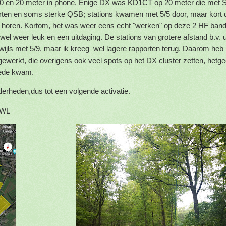
40 en 20 meter in phone. Enige DX was KD1CT op 20 meter die met
rten en soms sterke QSB; stations kwamen met 5/5 door, maar kort
e horen. Kortom, het was weer eens echt "werken" op deze 2 HF ban
el weer leuk en een uitdaging. De stations van grotere afstand b.v. ui
wijls met 5/9, maar ik kreeg wel lagere rapporten terug. Daarom heb 
 gewerkt, die overigens ook veel spots op het DX cluster zetten, het
oede kwam.
derheden,dus tot een volgende activatie.
RWL