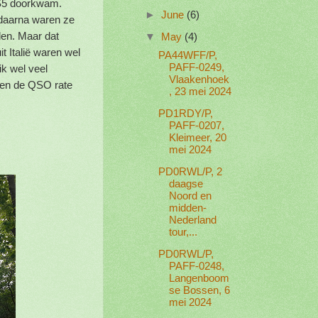
 S5 doorkwam.
►
June
(6)
 daarna waren ze
den. Maar dat
▼
May
(4)
t Italië waren wel
PA44WFF/P,
PAFF-0249,
ik wel veel
Vlaakenhoek
geen de QSO rate
, 23 mei 2024
PD1RDY/P,
PAFF-0207,
Kleimeer, 20
mei 2024
PD0RWL/P, 2
daagse
Noord en
midden-
Nederland
tour,...
PD0RWL/P,
PAFF-0248,
Langenboom
se Bossen, 6
mei 2024