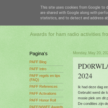
This site uses cookies from Google to de
are shared with Google along with perfo
PAFF - Ham Ra
statistics, and to detect and address a
Awards for ham radio activities f
Pagina's
Monday, May 20, 20
PAFF Blog
PD0RWL/P
PAFF Intro
2024
PAFF regels en tips
(FAQ)
PAFF References
Ik had deze dag e
Gebruikt werd de I
PAFF Activations
mooie plek om dit p
PAFF Honor Roll
De condities zijn 
PAFF/WWFF Awards