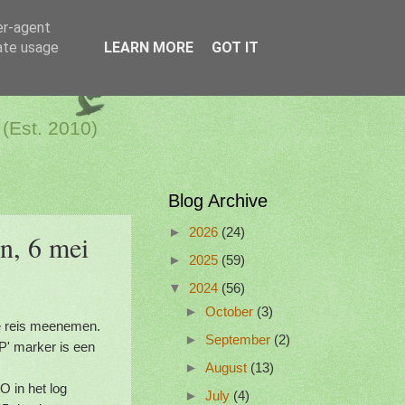
er-agent
rate usage
LEARN MORE
GOT IT
a Netherlands
 (Est. 2010)
Blog Archive
►
2026
(24)
, 6 mei
►
2025
(59)
▼
2024
(56)
►
October
(3)
e reis meenemen.
►
September
(2)
P' marker is een
►
August
(13)
O in het log
►
July
(4)