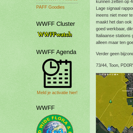
kunnen zetten op 
PAFF Goodies
Lage signaal rappo
ineens niet meer t
maakt het dan ook w
WWFF Cluster
goed werkbaar, dik
Italiaanse stations
alleen maar ten g
WWFF Agenda
Verder geen bijzon
73/44, Toon, PD0
Meld je activatie hier!
WWFF