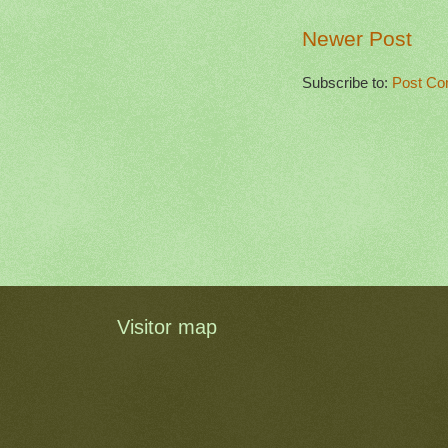
Newer Post
Subscribe to:
Post Co
Visitor map