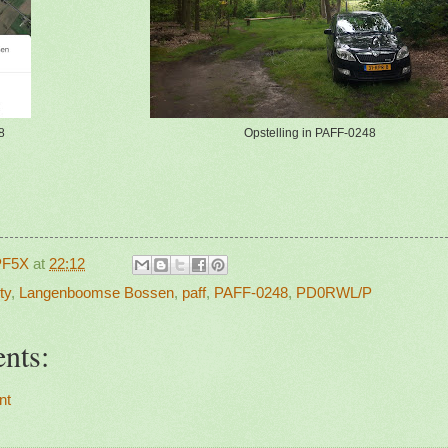
8
Opstelling in PAFF-0248
PF5X
at
22:12
ty
,
Langenboomse Bossen
,
paff
,
PAFF-0248
,
PD0RWL/P
nts:
nt