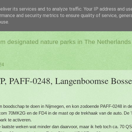
liver its services and to analyze traffic. Your IP address and us
rmance and security metrics to ensure quality of service, gene
dio & Flora and Faun
buse.
rom designated nature parks in The Netherlands
24
, PAFF-0248, Langenboomse Bossen
en boodschap te doen in Nijmegen, en kon zodoende PAFF-0248 in d
com 70MK2G en de FD4 in de mast op de trekhaak van de auto. De '
ark te activeren.
de laatste weken wat minder dan daarvoor, maar ik heb toch ca. 70 QS