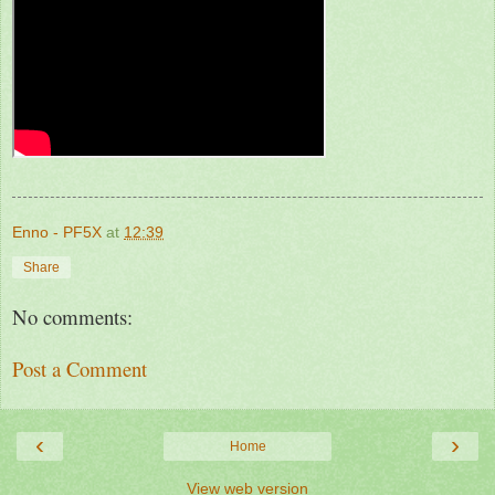
Enno - PF5X
at
12:39
Share
No comments:
Post a Comment
‹
›
Home
View web version