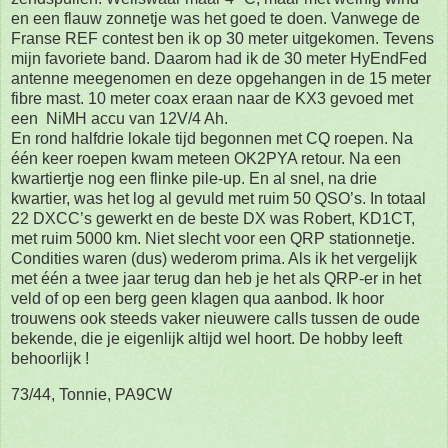
en een flauw zonnetje was het goed te doen. Vanwege de
Franse REF contest ben ik op 30 meter uitgekomen. Tevens
mijn favoriete band. Daarom had ik de 30 meter HyEndFed
antenne meegenomen en deze opgehangen in de 15 meter
fibre mast. 10 meter coax eraan naar de KX3 gevoed met
een NiMH accu van 12V/4 Ah.
En rond halfdrie lokale tijd begonnen met CQ roepen. Na
één keer roepen kwam meteen OK2PYA retour. Na een
kwartiertje nog een flinke pile-up. En al snel, na drie
kwartier, was het log al gevuld met ruim 50 QSO’s. In totaal
22 DXCC’s gewerkt en de beste DX was Robert, KD1CT,
met ruim 5000 km. Niet slecht voor een QRP stationnetje.
Condities waren (dus) wederom prima. Als ik het vergelijk
met één a twee jaar terug dan heb je het als QRP-er in het
veld of op een berg geen klagen qua aanbod. Ik hoor
trouwens ook steeds vaker nieuwere calls tussen de oude
bekende, die je eigenlijk altijd wel hoort. De hobby leeft
behoorlijk !
73/44, Tonnie, PA9CW