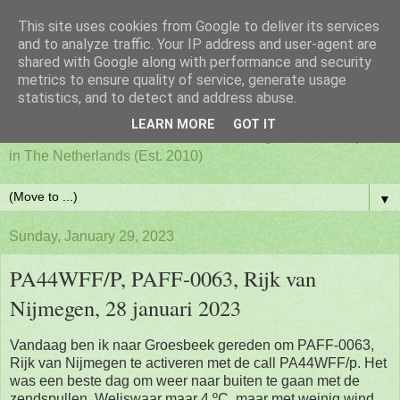
This site uses cookies from Google to deliver its services
PAFF - Ham Radio & Flora
and to analyze traffic. Your IP address and user-agent are
shared with Google along with performance and security
metrics to ensure quality of service, generate usage
and Fauna Netherlands
statistics, and to detect and address abuse.
LEARN MORE
GOT IT
Awards for ham radio activities from designated nature parks
in The Netherlands (Est. 2010)
▼
Sunday, January 29, 2023
PA44WFF/P, PAFF-0063, Rijk van
Nijmegen, 28 januari 2023
Vandaag ben ik naar Groesbeek gereden om PAFF-0063,
Rijk van Nijmegen te activeren met de call PA44WFF/p. Het
was een beste dag om weer naar buiten te gaan met de
zendspullen. Weliswaar maar 4 ºC, maar met weinig wind