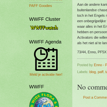
Aan de andere kant
PAFF Goodies
buitenlandse chaser
toch in het Engels
WWFF Cluster
een onbegrijpelijke 
waar alles in het 
hebben en persoonl
Activators die wil
WWFF Agenda
als het niet al te la
73/44, Enno, PF5X
Posted by
Enno - 
Labels:
blog
,
paff
,
t
Meld je activatie hier!
No comme
WWFF
Post a Comme