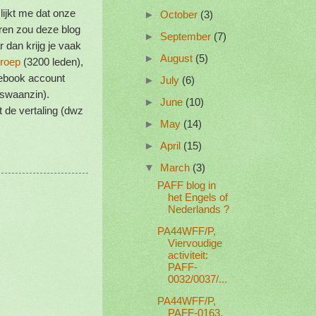
ijkt me dat onze
►
October
(3)
eren zou deze blog
►
September
(7)
 dan krijg je vaak
►
August
(5)
roep
(3200 leden),
cebook account
►
July
(6)
dswaanzin).
►
June
(10)
 de vertaling (dwz
►
May
(14)
►
April
(15)
▼
March
(3)
PAFF blog in
het Engels of
Nederlands ?
PA44WFF/P,
Viervoudige
activiteit:
PAFF-
0032/0037/...
PA44WFF/P,
PAFF-0163,