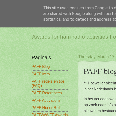
This site uses cookies from Google to de
are shared with Google along with perfo
PAFF - Ham Ra
statistics, and to detect and address a
Awards for ham radio activities f
Pagina's
Thursday, March 17,
PAFF Blog
PAFF blog
PAFF Intro
PAFF regels en tips
** Hoewel er slecht
(FAQ)
in het Nederlands bli
PAFF References
In het verleden wa
PAFF Activations
op zoek naar info om
PAFF Honor Roll
nieuwe en bestaand
PAFF/WWFF Awards