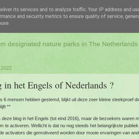
liver its services and to analyze traffic. Your IP address and us
rmance and security metrics to ensure quality of service, gene
dio & Flora and Faun
buse.
rom designated nature parks in The Netherlands
 2022
 in het Engels of Nederlands ?
s 6 mensen hebben gestemd, blijkt uit deze zeer kleine steekproef da
jft **
s deze blog in het Engels (tot eind 2016), maar de bezoekers waren 
 te activeren. Wellicht is dat nu nog steeds het belangrijkste publiek 
e activators die gemotiveerd worden door mooie ervaringen van and