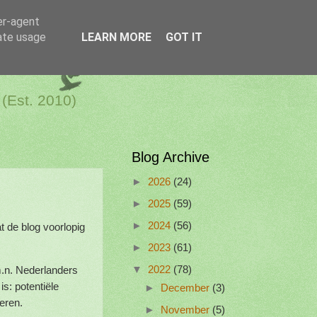
er-agent
rate usage
LEARN MORE
GOT IT
a Netherlands
 (Est. 2010)
Blog Archive
►
2026
(24)
►
2025
(59)
►
2024
(56)
t de blog voorlopig
►
2023
(61)
m.n. Nederlanders
▼
2022
(78)
is: potentiële
►
December
(3)
eren.
►
November
(5)