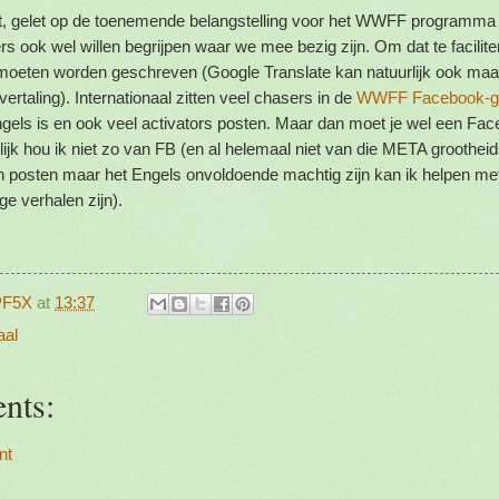
, gelet op de toenemende belangstelling voor het WWFF programma l
s ook wel willen begrijpen waar we mee bezig zijn. Om dat te facilit
 moeten worden geschreven (Google Translate kan natuurlijk ook maar
vertaling). Internationaal zitten veel chasers in de
WWFF Facebook-g
Engels is en ook veel activators posten. Maar dan moet je wel een Fa
ijk hou ik niet zo van FB (en al helemaal niet van die META groothei
len posten maar het Engels onvoldoende machtig zijn kan ik helpen met
nge verhalen zijn).
PF5X
at
13:37
aal
nts:
nt